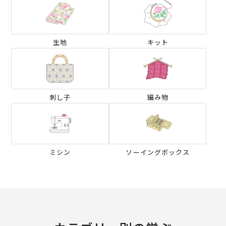
生地
キット
刺し子
編み物
ミシン
ソーイングボックス