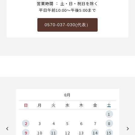
営業時間 ： 土・日・祝日を除く
平日午前10:00～午後5:00まで
0570-037-030(代表）
8月
土
日
月
火
水
木
金
土
5
1
2
2
3
4
5
6
7
8
9
9
10
11
12
13
14
15