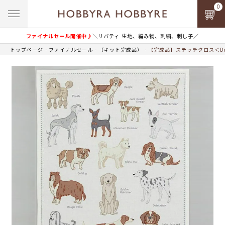
0
ファイナルセール開催中♪
＼リバティ 生地、編み物、刺繍、刺し子／
トップページ
ファイナルセール
（キット完成品）
【完成品】ステッチクロス＜Dog!