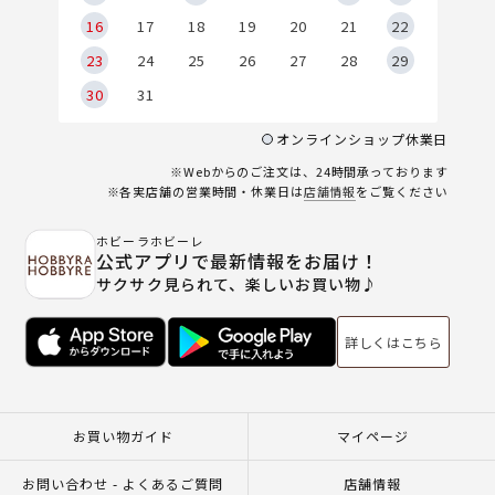
6
16
17
18
19
20
21
22
23
24
25
26
27
28
29
30
31
オンラインショップ休業日
※Webからのご注文は、24時間承っております
※各実店舗の営業時間・休業日は
店舗情報
をご覧ください
ホビーラホビーレ
公式アプリで最新情報をお届け！
サクサク見られて、楽しいお買い物♪
詳しくはこちら
お買い物ガイド
マイページ
お問い合わせ - よくあるご質問
店舗情報