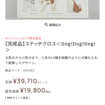
画像拡大
オンラインショップ限定販売
【完成品】ステッチクロス＜Dog!Dog!Dog!
＞
大型犬から小型犬まで、人気の16種を図鑑のように犬種も入れ
て配置したデザイン。
商品コード
605282
¥
39,710
定価
のところ
¥
19,800
販売価格
税込
[
900
ポイント進呈 ]