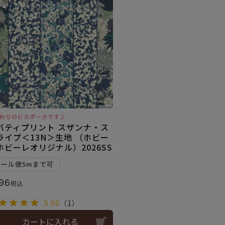
わりのビスポークです♪
バティプリント スザンナ・ス
ライプ＜13N＞生地 （ホビー
ホビーレオリジナル）2026SS
メール便5mまで可
96
税込
5.00
（1）
カートに入れる