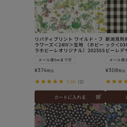
リバティプリント ワイルド・フ
新潟見附
ラワーズ＜24IV＞生地 （ホビー
ック＜03
ラホビーレオリジナル）2025SS
ビーレデ
メール便5mまで可
メール便
¥
374
¥
308
税込
税込
5.00
（2）
カートに入れる