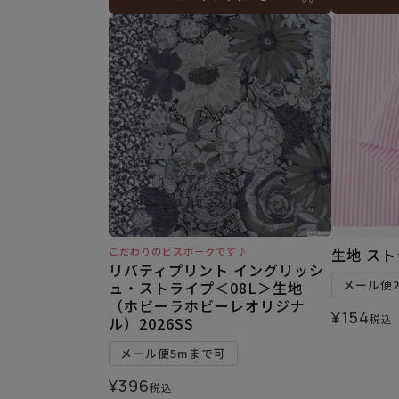
こだわりのビスポークです♪
生地 スト
リバティプリント イングリッシ
メール便
ュ・ストライプ＜08L＞生地
（ホビーラホビーレオリジナ
¥
154
税込
ル）2026SS
メール便5mまで可
¥
396
税込