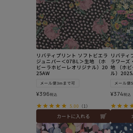
リバティプリント ソフトビエラ
リバティ
ジュニパー＜07BL＞生地 （ホ
ラワーズ
ビーラホビーレオリジナル）20
地 （ホ
25AW
ル）2025
メール便3mまで可
メール便
¥
396
¥
374
税込
税込
5.00
（1）
カートに入れる