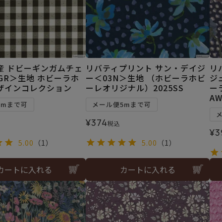
産 ドビーギンガムチェ
リバティプリント サン・デイジ
リ
GR＞生地 ホビーラホ
ー＜03N＞生地 （ホビーラホビ
ジ
ザインコレクション
ーレオリジナル）2025SS
ー
A
2mまで可
メール便5mまで可
¥
374
税込
¥
3
5.00
（1）
5.00
（1）
カートに入れる
カートに入れる