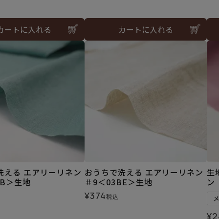
カートに入れる
カートに入れる
洗える エアリーリネン
おうちで洗える エアリーリネン
生
LB＞生地
＃9＜03BE＞生地
ン
¥
374
税込
¥
2