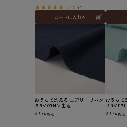
5.00
（1）
カートに入れる
おうちで洗える エアリーリネン
おうちで
＃9＜01N＞生地
＃9＜02
¥
374
¥
374
税込
税込