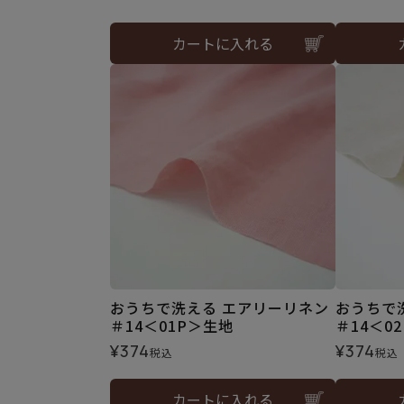
カートに入れる
おうちで洗える エアリーリネン
おうちで
＃14＜01P＞生地
＃14＜0
¥
374
¥
374
税込
税込
カートに入れる