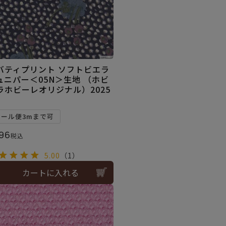
バティプリント ソフトビエラ
ュニパー＜05N＞生地 （ホビ
ラホビーレオリジナル）2025
W
メール便3mまで可
96
税込
5.00
（1）
カートに入れる