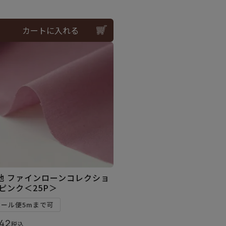
カートに入れる
地 ファインローンコレクショ
 ピンク＜25P＞
メール便5mまで可
42
税込