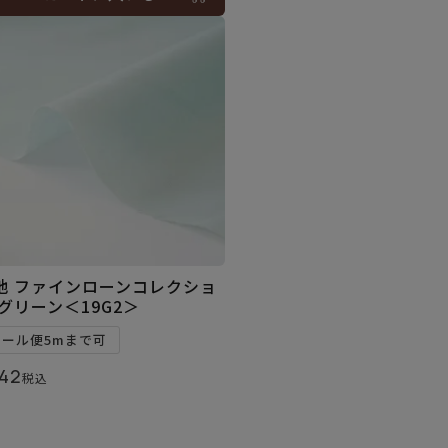
地 ファインローンコレクショ
 グリーン＜19G2＞
メール便5mまで可
42
税込