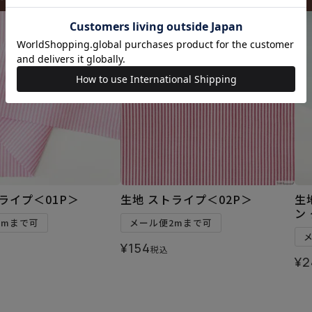
ライプ＜01P＞
生地 ストライプ＜02P＞
生
ン
2mまで可
メール便2mまで可
¥
154
税込
¥
2