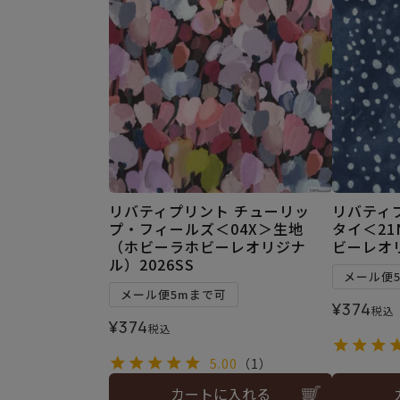
リバティプリント チューリッ
リバティ
プ・フィールズ＜04X＞生地
タイ＜21
（ホビーラホビーレオリジナ
ビーレオリ
ル）2026SS
メール便
メール便5mまで可
¥
374
税込
¥
374
税込
5.00
（1）
カートに入れる