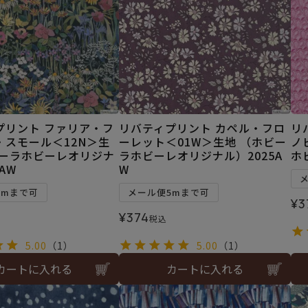
プリント ファリア・フ
リバティプリント カペル・フロ
リ
・スモール＜12N＞生
ーレット＜01W＞生地 （ホビー
ノ
ビーラホビーレオリジナ
ラホビーレオリジナル）2025A
ホ
AW
W
5mまで可
メール便5mまで可
¥
3
¥
374
税込
5.00
（1）
5.00
（1）
カートに入れる
カートに入れる