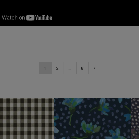
1
2
…
8