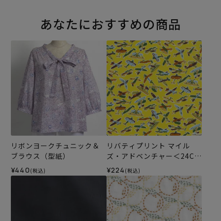
あなたにおすすめの商品
リボンヨークチュニック＆
リバティプリント マイル
ブラウス（型紙）
ズ・アドベンチャー＜24CU
＞生地 （リバティ・ファブ
¥440
¥224
(税込)
(税込)
リックス）2024SS