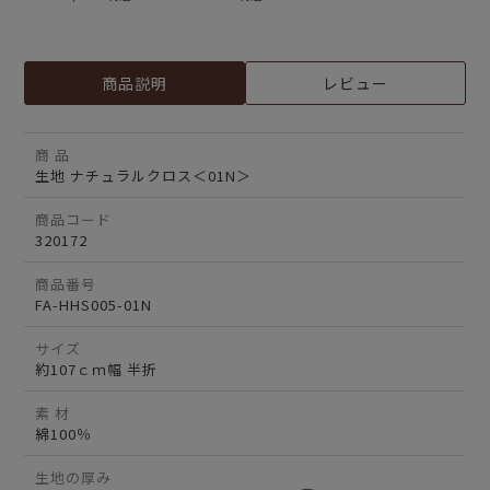
商品説明
レビュー
商 品
生地 ナチュラルクロス＜01N＞
商品コード
320172
商品番号
FA-HHS005-01N
サイズ
約107ｃｍ幅 半折
素 材
綿100％
生地の厚み