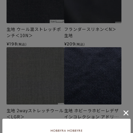
生地 ウール混ストレッチポ
フランダースリネン＜N＞
ンチ＜10N＞
生地
¥198
¥209
(税込)
(税込)
生地 2wayストレッチウール
生地 ホビーラホビーレデザ
＜LGR＞
インコレクション アドリア
ーナ ループニット＜3N＞
¥286
¥308
(税込)
(税込)