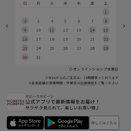
土
日
月
火
水
木
金
土
5
1
2
2
3
4
5
6
7
8
9
9
10
11
12
13
14
15
6
16
17
18
19
20
21
22
23
24
25
26
27
28
29
30
31
オンラインショップ休業日
※Webからのご注文は、24時間承っております
※各実店舗の営業時間・休業日は
店舗情報
をご覧ください
ホビーラホビーレ
公式アプリで最新情報をお届け！
サクサク見られて、楽しいお買い物♪
詳しくはこちら