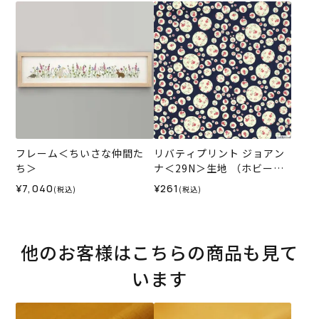
ナル）2026SS
フレーム＜ちいさな仲間た
リバティプリント ジョアン
ち＞
ナ＜29N＞生地 （ホビーラ
ホビーレオリジナル）2025
¥7,040
¥261
(税込)
(税込)
SS
他のお客様はこちらの商品も見て
います