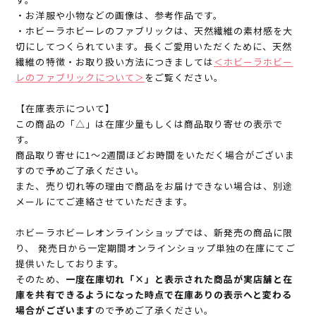
・お洋服や小物などの画像は、参考作品です。
・ホビーラホビーレのファブリックは、天然繊維の素材感を大
切にしてつくられています。長くご愛用いただくために、天然
繊維の特徴・お取り扱い方法につきましては
＜ホビーラホビー
レのファブリックについて＞
をご覧ください。
【在庫表示について】
この商品の「△」は在庫少量もしくは商品取り寄せの表示で
す。
商品取り寄せに1～2週間ほどお時間をいただく場合がございま
すので予めご了承ください。
また、売り切れ等の理由で商品をお届けできない場合は、別途
メールにてご連絡させていただきます。
ホビーラホビーレオンラインショップでは、新発売の商品に限
り、 発売日から一定期間オンラインショップ単独の在庫にてご
提供いたしております。
そのため、
一度在庫切れ「×」と表示された商品が実店舗と在
庫を共有できるようになった時点で在庫ありの表示へと変わる
場合がございます
ので予めご了承ください。