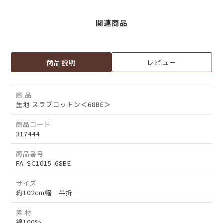
関連商品
商品説明
レビュー
商 品
生地 スラブコットン＜68BE＞
商品コード
317444
商品番号
FA-SC1015-68BE
サイズ
約102cm幅 半折
素 材
綿100%