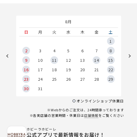
8月
土
日
月
火
水
木
金
土
5
1
2
2
3
4
5
6
7
8
9
9
10
11
12
13
14
15
6
16
17
18
19
20
21
22
23
24
25
26
27
28
29
30
31
オンラインショップ休業日
※Webからのご注文は、24時間承っております
※各実店舗の営業時間・休業日は
店舗情報
をご覧ください
ホビーラホビーレ
公式アプリで最新情報をお届け！