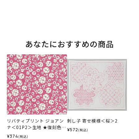
あなたにおすすめの商品
リバティプリント ジョアン
刺し子 寄せ模様＜桜＞2
ナ＜01P2＞生地 ★復刻色
¥572
(税込)
（ホビーラホビーレオリジ
¥374
(税込)