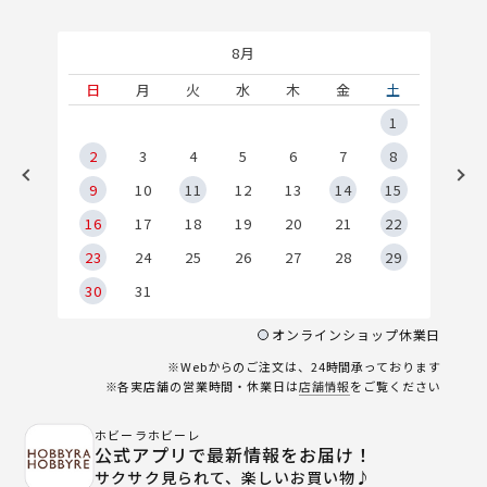
8月
土
日
月
火
水
木
金
土
5
1
2
2
3
4
5
6
7
8
9
9
10
11
12
13
14
15
6
16
17
18
19
20
21
22
23
24
25
26
27
28
29
30
31
オンラインショップ休業日
※Webからのご注文は、24時間承っております
※各実店舗の営業時間・休業日は
店舗情報
をご覧ください
ホビーラホビーレ
公式アプリで最新情報をお届け！
サクサク見られて、楽しいお買い物♪