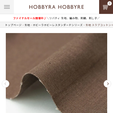
0
ファイナルセール開催中♪
＼リバティ 生地、編み物、刺繍、刺し子／
トップページ
生地
ホビーラホビーレスタンダードシリーズ
生地 スラブコットン＜