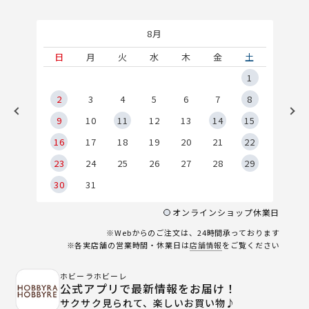
8月
土
日
月
火
水
木
金
土
5
1
2
2
3
4
5
6
7
8
9
9
10
11
12
13
14
15
6
16
17
18
19
20
21
22
23
24
25
26
27
28
29
30
31
オンラインショップ休業日
※Webからのご注文は、24時間承っております
※各実店舗の営業時間・休業日は
店舗情報
をご覧ください
ホビーラホビーレ
公式アプリで最新情報をお届け！
サクサク見られて、楽しいお買い物♪