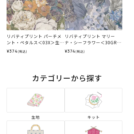
リバティプリント パーチメ
リバティプリント マリー
ント・ペタルス＜03X＞生地
ナ・シーフラワー＜30GR＞
（ホビーラホビーレオリジ
生地 （ホビーラホビーレオ
¥374
¥374
(税込)
(税込)
ナル）2025AW
リジナル）2026SS
カテゴリーから探す
生地
キット