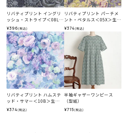
リバティプリント イングリ
リバティプリント パーチメ
ッシュ・ストライプ＜08L＞
ント・ペタルス＜05X＞生地
生地 （ホビーラホビーレオ
（ホビーラホビーレオリジ
¥396
¥374
(税込)
(税込)
リジナル）2026SS
ナル）2026AW
リバティプリント ハムステ
半袖ギャザーワンピース
ッド・サマー＜10B＞生地
（型紙）
（ホビーラホビーレオリジ
¥374
¥715
(税込)
(税込)
ナル）2026SS