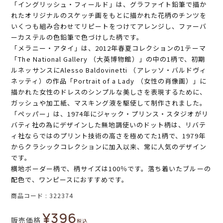
「イングリッシュ・フィールド」は、グラファイト鉛筆で描か
れたオリジナルのスケッチ画をもとに描かれた花柄のチンツを
いくつも組み合わせてリピートをつけてアレンジし、ファーバ
ーカステルの色鉛筆で色づけした柄です。
「メラニー・アタイ」は、2012年春夏コレクションの1テーマ
「The National Gallery （大英博物館）」の中の1柄で、初期
ルネッサンスにAlesso Baldovinetti （アレッソ・バルドヴィ
ネッティ）の作品「Portrait of a Lady （女性の肖像画）」に
描かれた女性のドレスのシンプルな美しさを表現するために、
ガッシュや加工紙、マスキング液を駆使して制作されました。
「ペッパー」は、1974年にジャック・プリンス・スタジオがリ
バティ社の為にデザインした無地調使いのドット柄は、リバテ
ィ社ならではのプリント技術の高さを極めてた1柄で、1979年
からクラシックコレクションに加入以来、常に人気のデザイン
です。
横地ボーダー柄で、柄サイズは100％です。落ち着いたブルーの
配色で、ワンピースにおすすめです。
商品コード
322374
¥
396
販売価格
税込