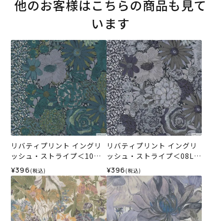
他のお客様はこちらの商品も見て
います
リバティプリント イングリ
リバティプリント イングリ
ッシュ・ストライプ＜10G
ッシュ・ストライプ＜08L＞
＞生地 （ホビーラホビーレ
生地 （ホビーラホビーレオ
¥396
¥396
(税込)
(税込)
オリジナル）2026SS
リジナル）2026SS