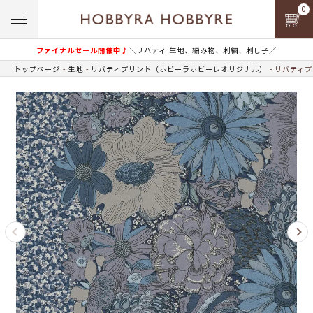
0
ファイナルセール開催中♪
＼リバティ 生地、編み物、刺繍、刺し子／
トップページ
生地
リバティプリント（ホビーラホビーレオリジナル）
リバティプ