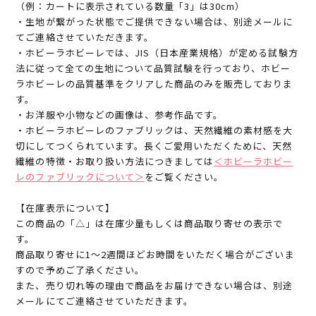
（例：カートに表示されている数量「3」は30cm）
・生地が繋がった状態でご提供できない場合は、別途メールに
てご連絡させていただきます。
・ホビーラホビーレでは、JIS（日本産業規格）が定める試験方
法に従って全ての生地について品質試験を行っており、ホビー
ラホビーレの品質基準をクリアした商品のみを販売しておりま
す。
・お洋服や小物などの画像は、参考作品です。
・ホビーラホビーレのファブリックは、天然繊維の素材感を大
切にしてつくられています。長くご愛用いただくために、天然
繊維の特徴・お取り扱い方法につきましては
＜ホビーラホビー
レのファブリックについて＞
をご覧ください。
【在庫表示について】
この商品の「△」は在庫少量もしくは商品取り寄せの表示で
す。
商品取り寄せに1～2週間ほどお時間をいただく場合がございま
すので予めご了承ください。
また、売り切れ等の理由で商品をお届けできない場合は、別途
メールにてご連絡させていただきます。