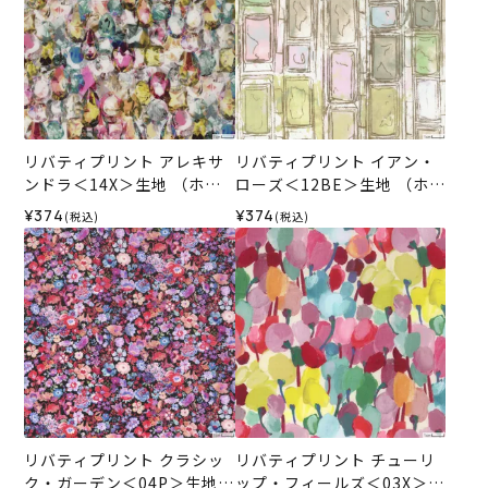
リバティプリント アレキサ
リバティプリント イアン・
ンドラ＜14X＞生地 （ホビ
ローズ＜12BE＞生地 （ホビ
ーラホビーレオリジナル）2
ーラホビーレオリジナル）2
¥374
¥374
(税込)
(税込)
026SS
026SS
リバティプリント クラシッ
リバティプリント チューリ
ク・ガーデン＜04P＞生地
ップ・フィールズ＜03X＞生