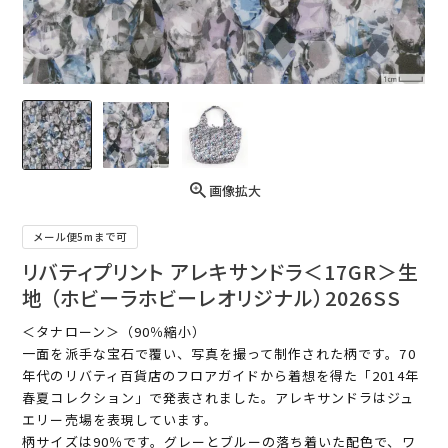
画像拡大
メール便5mまで可
リバティプリント アレキサンドラ＜17GR＞生
地 （ホビーラホビーレオリジナル）2026SS
＜タナローン＞（90％縮小）
一面を派手な宝石で覆い、写真を撮って制作された柄です。70
年代のリバティ百貨店のフロアガイドから着想を得た「2014年
春夏コレクション」で発表されました。アレキサンドラはジュ
エリー売場を表現しています。
柄サイズは90％です。グレーとブルーの落ち着いた配色で、ワ