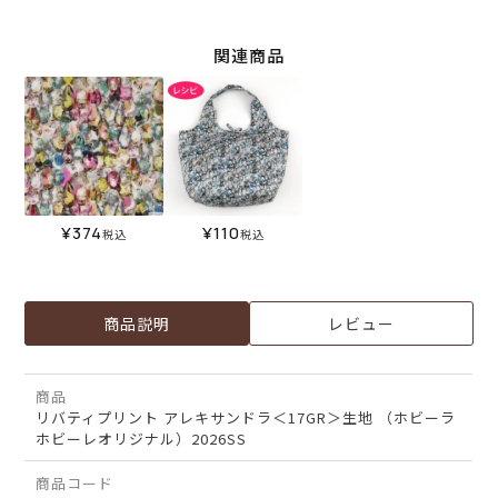
関連商品
¥
374
¥
110
税込
税込
商品説明
レビュー
商品
リバティプリント アレキサンドラ＜17GR＞生地 （ホビーラ
ホビーレオリジナル）2026SS
商品コード