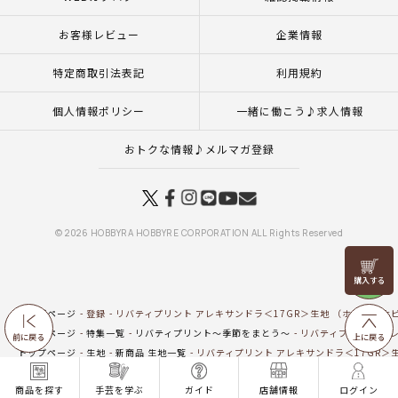
お客様レビュー
企業情報
特定商取引法表記
利用規約
個人情報ポリシー
一緒に働こう♪求人情報
おトクな情報♪メルマガ登録
© 2026 HOBBYRA HOBBYRE CORPORATION ALL Rights Reserved
リリヤン
フェア
トップページ
登録
リバティプリント アレキサンドラ＜17GR＞生地 （ホビーラホビ
トップページ
特集一覧
リバティプリント～季節をまとう～
リバティプリント アレ
前に戻る
上に戻る
トップページ
生地
新商品 生地一覧
リバティプリント アレキサンドラ＜17GR＞生
トップページ
生地
リバティプリント（ホビーラホビーレオリジナル）
リバティプ
商品を探す
手芸を学ぶ
ガイド
店舗情報
ログイン
トップページ
商品
マンスリープレス4月号掲載商品
5月8日（金）発売の商品
リ