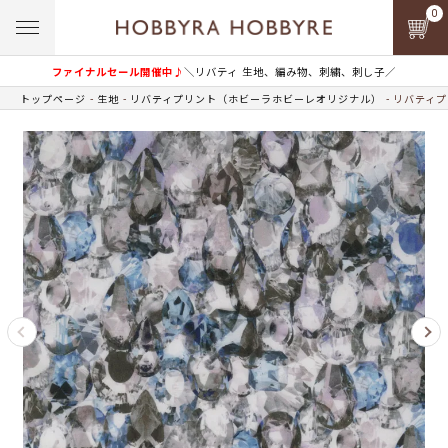
0
ファイナルセール開催中♪
＼リバティ 生地、編み物、刺繍、刺し子／
トップページ
生地
リバティプリント（ホビーラホビーレオリジナル）
リバティプ