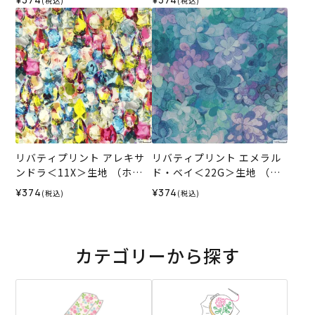
(税込)
(税込)
025AW
026SS
リバティプリント アレキサ
リバティプリント エメラル
ンドラ＜11X＞生地 （ホビ
ド・ベイ＜22G＞生地 （ホ
ーラホビーレオリジナル）2
ビーラホビーレオリジナ
¥374
¥374
(税込)
(税込)
025AW
ル）2026SS
カテゴリーから探す