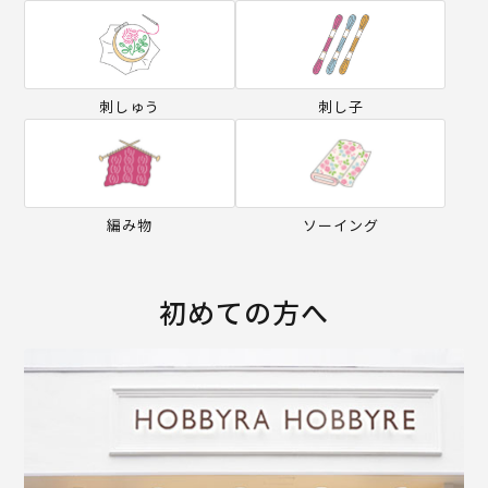
刺しゅう
刺し子
編み物
ソーイング
初めての方へ