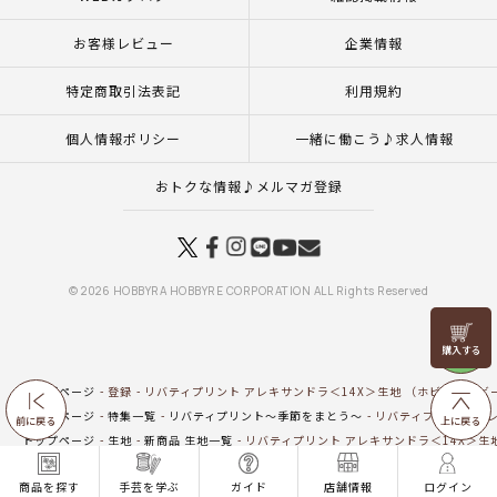
お客様レビュー
企業情報
特定商取引法表記
利用規約
個人情報ポリシー
一緒に働こう♪求人情報
おトクな情報♪メルマガ登録
© 2026 HOBBYRA HOBBYRE CORPORATION ALL Rights Reserved
リリヤン
フェア
トップページ
登録
リバティプリント アレキサンドラ＜14X＞生地 （ホビーラホビー
トップページ
特集一覧
リバティプリント～季節をまとう～
リバティプリント アレ
前に戻る
上に戻る
トップページ
生地
新商品 生地一覧
リバティプリント アレキサンドラ＜14X＞生地
トップページ
生地
リバティプリント（ホビーラホビーレオリジナル）
リバティプ
商品を探す
手芸を学ぶ
ガイド
店舗情報
ログイン
トップページ
商品
マンスリープレス4月号掲載商品
5月8日（金）発売の商品
リ