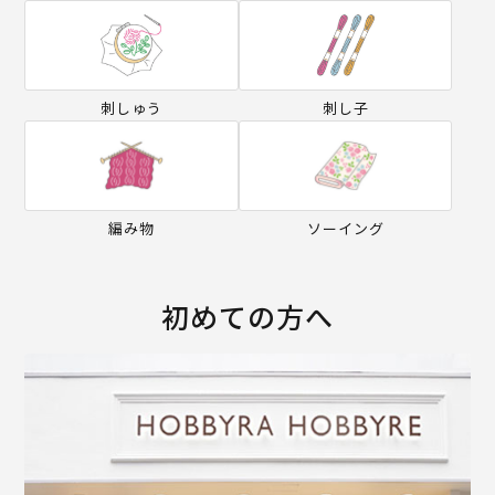
刺しゅう
刺し子
編み物
ソーイング
初めての方へ