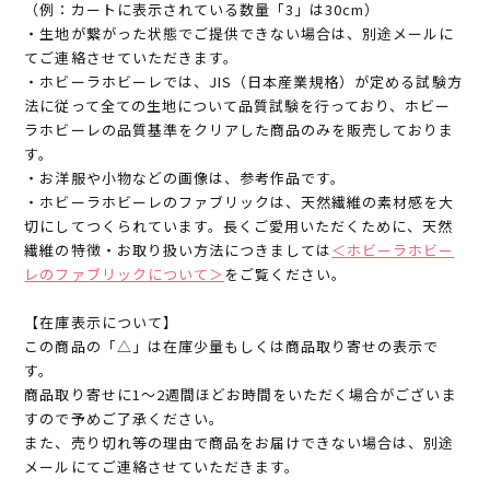
（例：カートに表示されている数量「3」は30cm）
・生地が繋がった状態でご提供できない場合は、別途メールに
てご連絡させていただきます。
・ホビーラホビーレでは、JIS（日本産業規格）が定める試験方
法に従って全ての生地について品質試験を行っており、ホビー
ラホビーレの品質基準をクリアした商品のみを販売しておりま
す。
・お洋服や小物などの画像は、参考作品です。
・ホビーラホビーレのファブリックは、天然繊維の素材感を大
切にしてつくられています。長くご愛用いただくために、天然
繊維の特徴・お取り扱い方法につきましては
＜ホビーラホビー
レのファブリックについて＞
をご覧ください。
【在庫表示について】
この商品の「△」は在庫少量もしくは商品取り寄せの表示で
す。
商品取り寄せに1～2週間ほどお時間をいただく場合がございま
すので予めご了承ください。
また、売り切れ等の理由で商品をお届けできない場合は、別途
メールにてご連絡させていただきます。