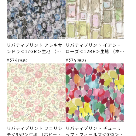
リバティプリント アレキサ
リバティプリント イアン・
ンドラ＜17GR＞生地 （ホ
ローズ＜12BE＞生地 （ホビ
ビーラホビーレオリジナ
ーラホビーレオリジナル）2
¥374
¥374
(税込)
(税込)
ル）2026SS
026SS
リバティプリント フェリシ
リバティプリント チューリ
テ＜95P＞生地 （ホビーラ
ップ・フィールズ＜03X＞生