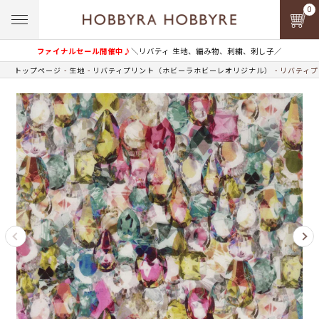
0
ファイナルセール開催中♪
＼リバティ 生地、編み物、刺繍、刺し子／
トップページ
生地
リバティプリント（ホビーラホビーレオリジナル）
リバティプ