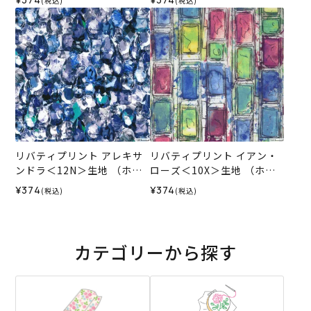
(税込)
(税込)
ル）2026SS
025AW
リバティプリント アレキサ
リバティプリント イアン・
ンドラ＜12N＞生地 （ホビ
ローズ＜10X＞生地 （ホビ
ーラホビーレオリジナル）2
ーラホビーレオリジナル）2
¥374
¥374
(税込)
(税込)
025AW
026SS
カテゴリーから探す