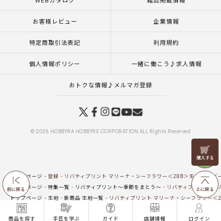
お客様レビュー
企業情報
特定商取引法表記
利用規約
個人情報ポリシー
一緒に働こう♪求人情報
おトクな情報♪メルマガ登録
© 2026 HOBBYRA HOBBYRE CORPORATION ALL Rights Reserved
リリヤン
フェア
トップページ
登録
リバティプリント マリーナ・シーフラワー＜28B＞生地 （ホビー
トップページ
特集一覧
リバティプリント～季節をまとう～
リバティプリント マリ
前に戻る
上に戻る
トップページ
生地
新商品 生地一覧
リバティプリント マリーナ・シーフラワー＜28
トップページ
生地
リバティプリント（ホビーラホビーレオリジナル）
リバティプ
商品を探す
手芸を学ぶ
ガイド
店舗情報
ログイン
トップページ
商品
マンスリープレス4月号掲載商品
5月8日（金）発売の商品
リ