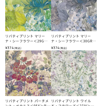
リバティプリント マリー
リバティプリント マリー
ナ・シーフラワー＜29G＞
ナ・シーフラワー＜30GR＞
生地 （ホビーラホビーレオ
生地 （ホビーラホビーレオ
¥374
¥374
(税込)
(税込)
リジナル）2026SS
リジナル）2026SS
リバティプリント パーチメ
リバティプリント ワイル
ント・ペタルス＜05X＞生地
ド・フラワーズ＜27IV＞生