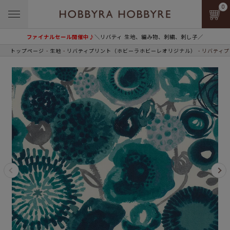
0
ファイナルセール開催中♪
＼リバティ 生地、編み物、刺繍、刺し子／
トップページ
生地
リバティプリント（ホビーラホビーレオリジナル）
リバティプ