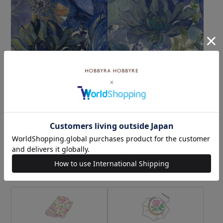
リバティプリント マリー
リバティプリント マリー
ナ・シーフラワー＜27B＞
ナ・シーフラワー＜28B＞
生地 （ホビーラホビーレオ
生地 （ホビーラホビーレオ
¥374
¥374
(税込)
(税込)
リジナル）2026SS
リジナル）2026SS
カテゴリーから探す