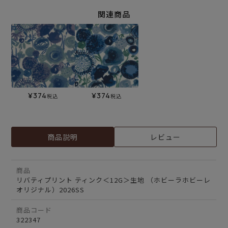
関連商品
¥
374
¥
374
税込
税込
商品説明
レビュー
商品
リバティプリント ティンク＜12G＞生地 （ホビーラホビーレ
オリジナル）2026SS
商品コード
322347