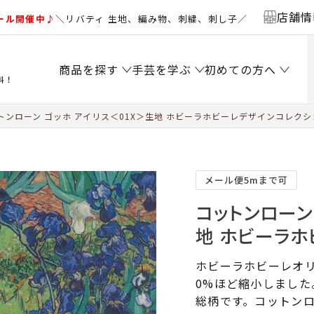
店舗情
ール開催中♪
＼リバティ 生地、編み物、刺繍、刺し子／
商品を探す
手芸を学ぶ
初めての方へ
料！
トンローン ゴッホ アイリス＜01X＞生地 ホビーラホビーレデザインコレクシ
メール便5mまで可
コットンローン
地 ホビーラホ
ホビーラホビーレオリ
0%ほど縮小しまし
総柄です。コットン