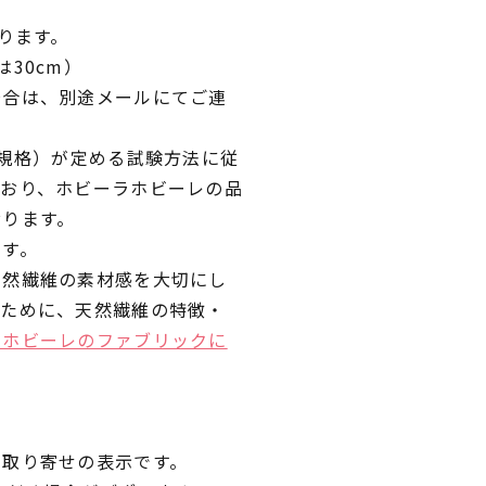
ります。
30cm）
場合は、別途メールにてご連
業規格）が定める試験方法に従
ており、ホビーラホビーレの品
おります。
です。
天然繊維の素材感を大切にし
くために、天然繊維の特徴・
ラホビーレのファブリックに
品取り寄せの表示です。