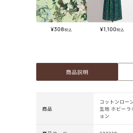
¥
308
¥
1,100
税込
税込
商品説明
コットンローン
商品
生地 ホビー
ョン