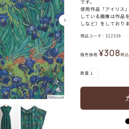
です。
使用作品「アイリス
している画像は作品
しなど）をしており
商品コード
322339
¥
308
販売価格
税込