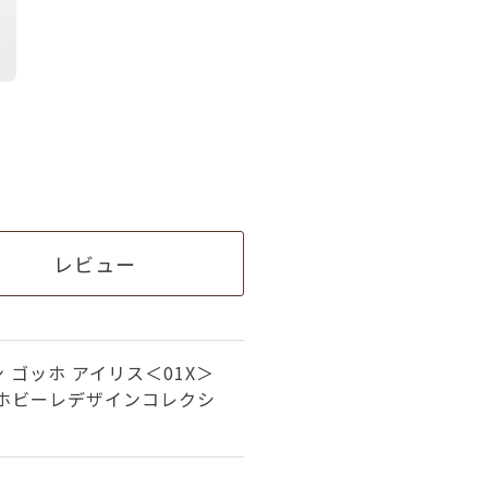
レビュー
 ゴッホ アイリス＜01X＞
ラホビーレデザインコレクシ