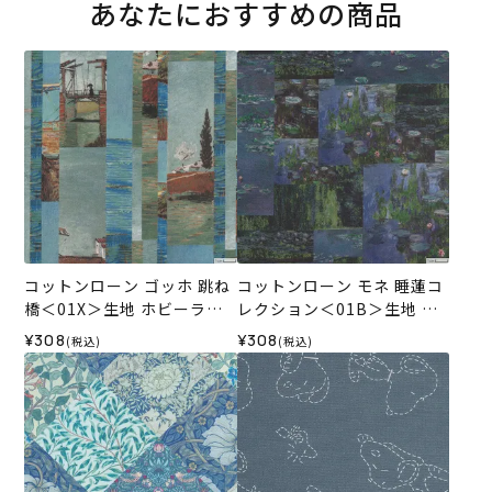
あなたにおすすめの商品
コットンローン ゴッホ 跳ね
コットンローン モネ 睡蓮コ
橋＜01X＞生地 ホビーラホ
レクション＜01B＞生地 ホ
ビーレデザインコレクショ
ビーラホビーレデザインコ
¥308
¥308
(税込)
(税込)
ン
レクション