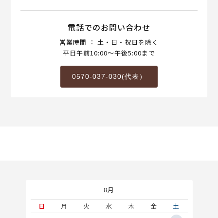
電話でのお問い合わせ
営業時間 ： 土・日・祝日を除く
平日午前10:00～午後5:00まで
0570-037-030(代表）
8月
土
日
月
火
水
木
金
土