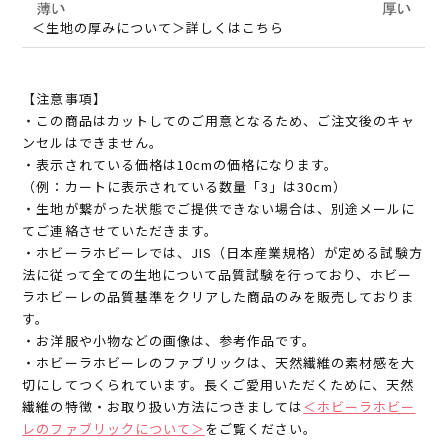
＜生地の厚みについて＞詳しくはこちら
【注意事項】
・この商品はカットしてのご用意となるため、ご注文後のキャ
ンセルはできません。
・表示されている価格は10cmの価格になります。
（例：カートに表示されている数量「3」は30cm）
・生地が繋がった状態でご提供できない場合は、別途メールに
てご連絡させていただきます。
・ホビーラホビーレでは、JIS（日本産業規格）が定める試験方
法に従って全ての生地について品質試験を行っており、ホビー
ラホビーレの品質基準をクリアした商品のみを販売しておりま
す。
・お洋服や小物などの画像は、参考作品です。
・ホビーラホビーレのファブリックは、天然繊維の素材感を大
切にしてつくられています。長くご愛用いただくために、天然
繊維の特徴・お取り扱い方法につきましては
＜ホビーラホビー
レのファブリックについて＞
をご覧ください。