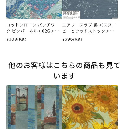
コットンローン パッチワー
エアリースラブ 綿 ＜スヌー
ク ピンパーネル＜02G＞生
ピーとウッドストック＞＜0
地 ホビーラホビーレデザイ
1B＞生地 ホビーラホビーレ
¥308
¥396
(税込)
(税込)
ンコレクション
デザインコレクション
他のお客様はこちらの商品も見て
います