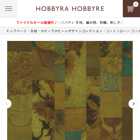
0
ファイナルセール開催中♪
＼リバティ 生地、編み物、刺繍、刺し子／
トップページ
生地
ホビーラホビーレデザインコレクション
コットンローン ゴッ