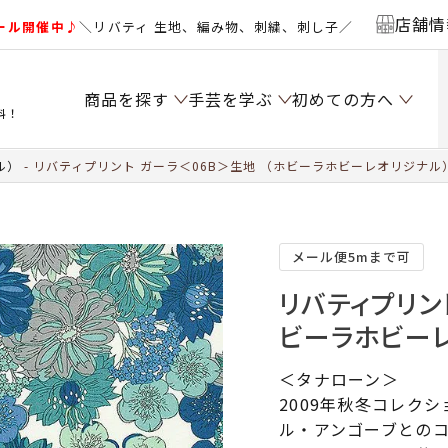
店舗情
ール開催中♪
＼リバティ 生地、編み物、刺繍、刺し子／
商品を探す
手芸を学ぶ
初めての方へ
料！
ル）
リバティプリント ガーラ＜06B＞生地 （ホビーラホビーレオリジナル）
メール便5mまで可
リバティプリン
ビーラホビーレ
＜タナローン＞
2009年秋冬コレク
ル・アンゴーブとの