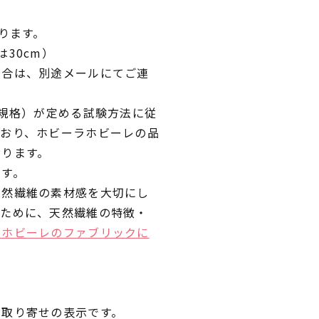
ります。
30cm）
場合は、別途メールにてご連
業規格）が定める試験方法に従
ており、ホビーラホビーレの品
おります。
です。
天然繊維の素材感を大切にし
くために、天然繊維の特徴・
ラホビーレのファブリックに
品取り寄せの表示です。