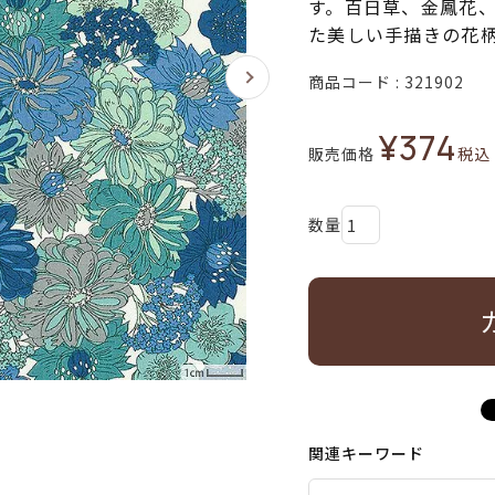
す。百日草、金鳳花
た美しい手描きの花
商品コード
321902
¥
374
販売価格
税込
関連キーワード