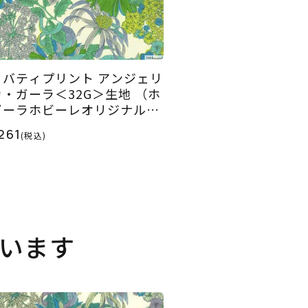
リバティプリント アンジェリ
カ・ガーラ＜32G＞生地 （ホ
ビーラホビーレオリジナル）
025SS
261
(税込)
います