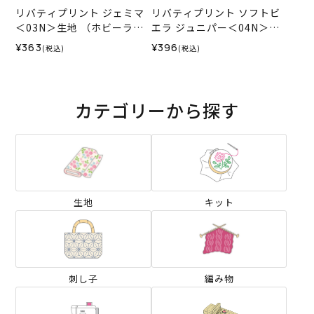
リバティプリント ジェミマ
リバティプリント ソフトビ
＜03N＞生地 （ホビーラホ
エラ ジュニパー＜04N＞生
ビーレオリジナル）2024SS
地 （ホビーラホビーレオリ
¥363
¥396
(税込)
(税込)
ジナル）2025AW
カテゴリーから探す
生地
キット
刺し子
編み物