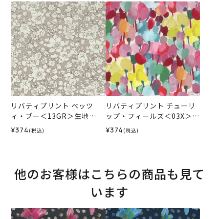
SS
026SS
リバティプリント ベッツ
リバティプリント チューリ
ィ・ブー＜13GR＞生地
ップ・フィールズ＜03X＞生
（ホビーラホビーレオリジ
地 （ホビーラホビーレオリ
¥374
¥374
(税込)
(税込)
ナル）2026SS
ジナル）2026SS
他のお客様はこちらの商品も見て
います