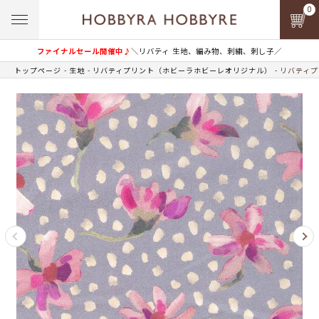
0
ファイナルセール開催中♪
＼リバティ 生地、編み物、刺繍、刺し子／
トップページ
生地
リバティプリント（ホビーラホビーレオリジナル）
リバティプ