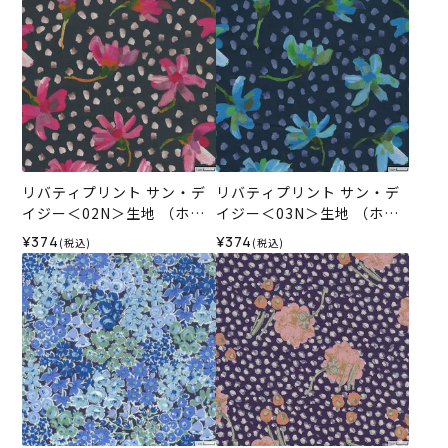
リバティプリント サン・デ
リバティプリント サン・デ
イジー＜02N＞生地 （ホビ
イジー＜03N＞生地 （ホビ
ーラホビーレオリジナル）2
ーラホビーレオリジナル）2
¥374
¥374
(税込)
(税込)
025SS
025SS