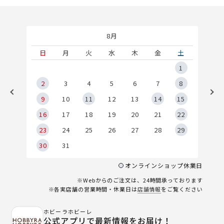
8月
土
日
月
火
水
木
金
土
5
1
2
2
3
4
5
6
7
8
9
9
10
11
12
13
14
15
6
16
17
18
19
20
21
22
23
24
25
26
27
28
29
30
31
オンラインショップ休業日
※Webからのご注文は、24時間承っております
※各実店舗の営業時間・休業日は
店舗情報
をご覧ください
ホビーラホビーレ
公式アプリで最新情報をお届け！