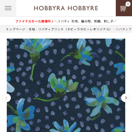
0
ファイナルセール開催中♪
＼リバティ 生地、編み物、刺繍、刺し子／
トップページ
生地
リバティプリント（ホビーラホビーレオリジナル）
リバティプ