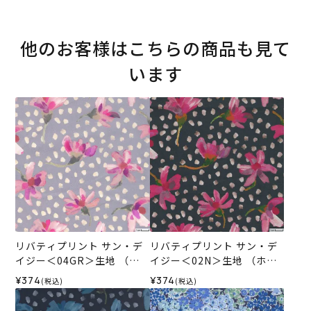
他のお客様はこちらの商品も見て
います
リバティプリント サン・デ
リバティプリント サン・デ
イジー＜04GR＞生地 （ホ
イジー＜02N＞生地 （ホビ
ビーラホビーレオリジナ
ーラホビーレオリジナル）2
¥374
¥374
(税込)
(税込)
ル）2025SS
025SS