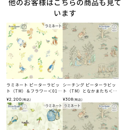
他のお客様はこちらの商品も見て
います
ラミネート ピーターラビッ
シーチング ピーターラビッ
ト（TM）＆フラワー＜01IV
ト（TM）となかまたち＜01
＞生地 ホビーラホビーレデ
BE＞生地 ホビーラホビーレ
¥2,200
¥308
(税込)
(税込)
ザインコレクション
デザインコレクション