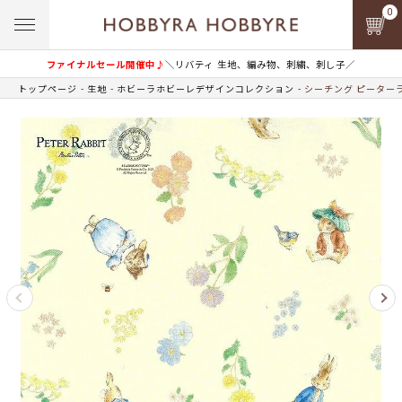
0
ファイナルセール開催中♪
＼リバティ 生地、編み物、刺繍、刺し子／
トップページ
生地
ホビーラホビーレデザインコレクション
シーチング ピーター