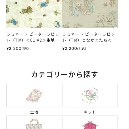
ラミネート ピーターラビッ
ラミネート ピーターラビッ
ト（TM）＜01IV2＞生地 ホ
ト（TM）となかまたち＜01
ビーラホビーレデザインコ
BE＞生地 ホビーラホビーレ
¥2,200
¥2,200
(税込)
(税込)
レクション
デザインコレクション
カテゴリーから探す
生地
キット