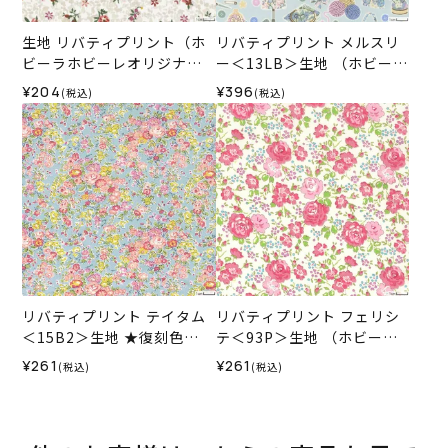
生地 リバティプリント（ホ
リバティプリント メルスリ
ビーラホビーレオリジナ
ー＜13LB＞生地 （ホビーラ
ル）2022SS キアラ＜03IV
ホビーレオリジナル）2026
¥204
¥396
(税込)
(税込)
＞
SS
リバティプリント テイタム
リバティプリント フェリシ
＜15B2＞生地 ★復刻色
テ＜93P＞生地 （ホビーラ
（ホビーラホビーレオリジ
ホビーレオリジナル）2025
¥261
¥261
(税込)
(税込)
ナル）2025SS
SS