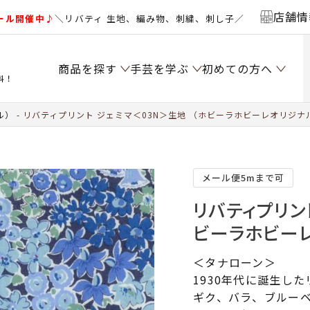
店舗情
ール開催中♪
＼リバティ 生地、編み物、刺繍、刺し子／
商品を探す
手芸を学ぶ
初めての方へ
料！
ル）
リバティプリント ジェミマ＜03N＞生地 （ホビーラホビーレオリジナル）
メール便5mまで可
リバティプリン
ビーラホビーレ
＜タナローン＞
1930年代に誕生し
ギク、バラ、ブルー