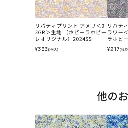
リバティプリント アメリ＜0
リバティ
3GR＞生地 （ホビーラホビー
ラワー＜
レオリジナル）2024SS
ラホビー
SS
¥363
¥217
(税込)
(税込
他の