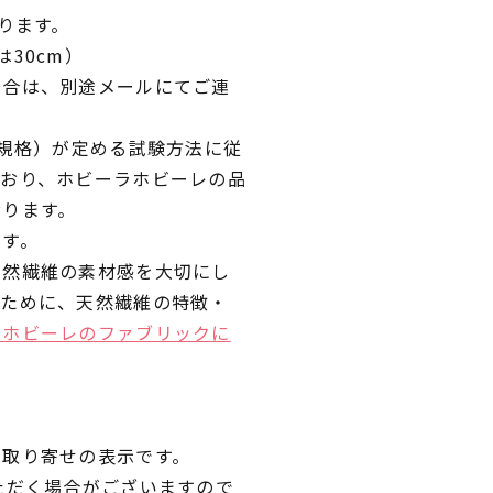
ります。
30cm）
場合は、別途メールにてご連
業規格）が定める試験方法に従
ており、ホビーラホビーレの品
おります。
です。
天然繊維の素材感を大切にし
くために、天然繊維の特徴・
ラホビーレのファブリックに
品取り寄せの表示です。
ただく場合がございますので