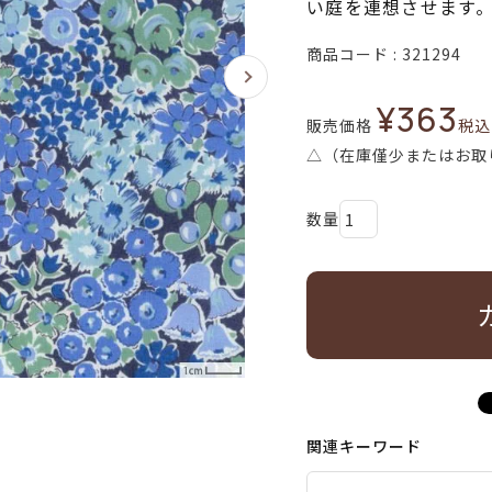
い庭を連想させます
商品コード
321294
¥
363
販売価格
税込
△（在庫僅少またはお取
関連キーワード