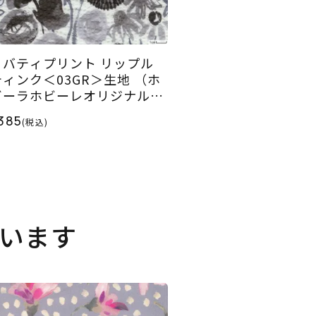
リバティプリント リップル
ティンク＜03GR＞生地 （ホ
ビーラホビーレオリジナル）
024SS
385
(税込)
います