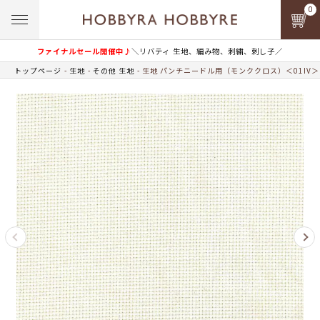
0
ファイナルセール開催中♪
＼リバティ 生地、編み物、刺繍、刺し子／
トップページ
生地
その他 生地
生地 パンチニードル用（モンククロス）＜01IV＞