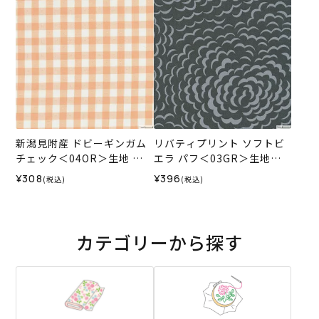
新潟見附産 ドビーギンガム
リバティプリント ソフトビ
チェック＜04OR＞生地 ホ
エラ パフ＜03GR＞生地
ビーラホビーレデザインコ
（ホビーラホビーレオリジ
¥308
¥396
(税込)
(税込)
レクション
ナル）2025AW
カテゴリーから探す