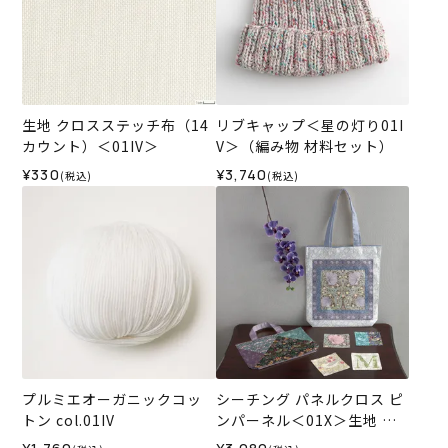
生地 クロスステッチ布（14
リブキャップ＜星の灯り01I
カウント）＜01IV＞
V＞（編み物 材料セット）
¥330
¥3,740
(税込)
(税込)
プルミエオーガニックコッ
シーチング パネルクロス ピ
トン col.01IV
ンパーネル＜01X＞生地 ホ
ビーラホビーレデザインコ