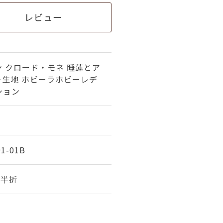
レビュー
 クロード・モネ 睡蓮とア
＞生地 ホビーラホビーレデ
ション
1-01B
幅 半折