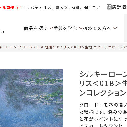
店舗情
ール開催中♪
＼リバティ 生地、編み物、刺繍、刺し子／
商品を探す
手芸を学ぶ
初めての方へ
料！
キーローン クロード・モネ 睡蓮とアイリス＜01B＞生地 ホビーラホビーレ
シルキーローン
リス＜01B＞
ンコレクション
クロード・モネの描
た総柄です。深みの
と花がポイントにな
でスカートやワンピ