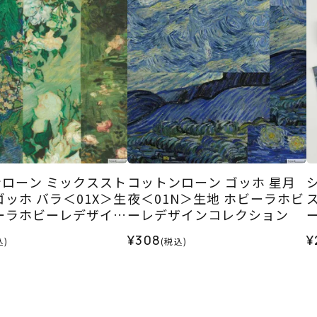
ローン ミックススト
コットンローン ゴッホ 星月
ゴッホ バラ＜01X＞生
夜＜01N＞生地 ホビーラホビ
ーラホビーレデザイン
ーレデザインコレクション
ション
¥308
¥
込)
(税込)