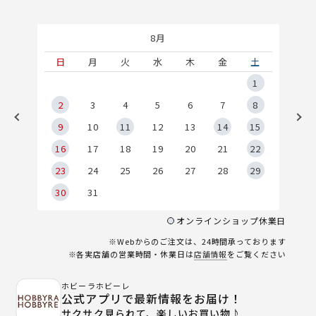
8月
土
日
月
火
水
木
金
土
5
1
2
2
3
4
5
6
7
8
9
9
10
11
12
13
14
15
6
16
17
18
19
20
21
22
23
24
25
26
27
28
29
30
31
オンラインショップ休業日
※Webからのご注文は、24時間承っております
※各実店舗の営業時間・休業日は
店舗情報
をご覧ください
ホビーラホビーレ
公式アプリで最新情報をお届け！
サクサク見られて、楽しいお買い物♪