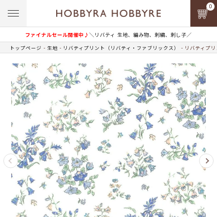
0
ファイナルセール開催中♪
＼リバティ 生地、編み物、刺繍、刺し子／
トップページ
生地
リバティプリント（リバティ・ファブリックス）
リバティプリン