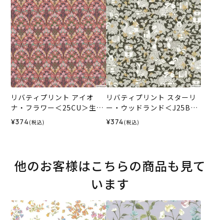
リバティプリント アイオ
リバティプリント スターリ
ナ・フラワー＜25CU＞生地
ー・ウッドランド＜J25B＞
（リバティ・ファブリック
生地 （リバティ・ファブリ
¥374
¥374
(税込)
(税込)
ス）2025AW
ックス）2025AW
他のお客様はこちらの商品も見て
います