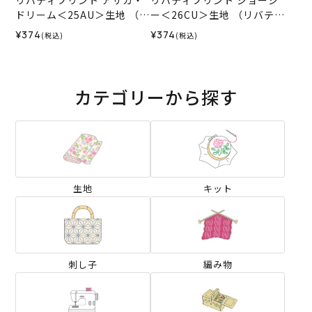
リバティプリント アサカ・
リバティプリント ジョージ
ドリーム＜25AU＞生地 （リ
ー＜26CU＞生地 （リバテ
バティ・ファブリックス）2
ィ・ファブリックス）2026
¥374
¥374
(税込)
(税込)
025AW
SS
カテゴリーから探す
生地
キット
刺し子
編み物