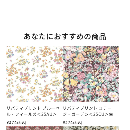
あなたにおすすめの商品
リバティプリント ブルーベ
リバティプリント コテー
ル・フィールズ＜25AU＞生
ジ・ガーデン＜25CU＞生地
地 （リバティ・ファブリッ
（リバティ・ファブリック
¥374
¥374
(税込)
(税込)
クス）2025AW
ス）2025AW