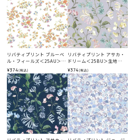
リバティプリント ブルーベ
リバティプリント アサカ・
ル・フィールズ＜25AU＞生
ドリーム＜25BU＞生地
地 （リバティ・ファブリッ
（リバティ・ファブリック
¥374
¥374
(税込)
(税込)
クス）2025AW
ス）2025AW