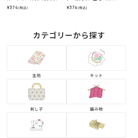
地 （リバティ・ファブリッ
ィ・ファブリックス）2025
¥374
¥374
(税込)
(税込)
クス）2025AW
AW
カテゴリーから探す
生地
キット
刺し子
編み物