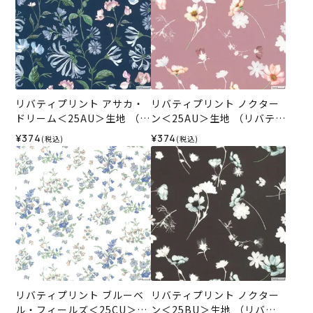
リバティプリント アサカ・
リバティプリント ノクター
ドリーム＜25AU＞生地 （リ
ン＜25AU＞生地 （リバテ
バティ・ファブリックス）2
ィ・ファブリックス）2025
¥374
¥374
(税込)
(税込)
025AW
AW
リバティプリント ブルーベ
リバティプリント ノクター
ル・フィールズ＜25CU＞生
ン＜25BU＞生地 （リバテ