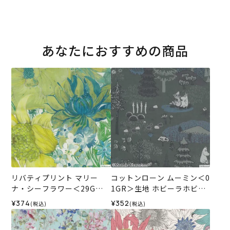
あなたにおすすめの商品
リバティプリント マリー
コットンローン ムーミン＜0
ナ・シーフラワー＜29G＞
1GR＞生地 ホビーラホビー
生地 （ホビーラホビーレオ
レデザインコレクション
¥374
¥352
(税込)
(税込)
リジナル）2026SS