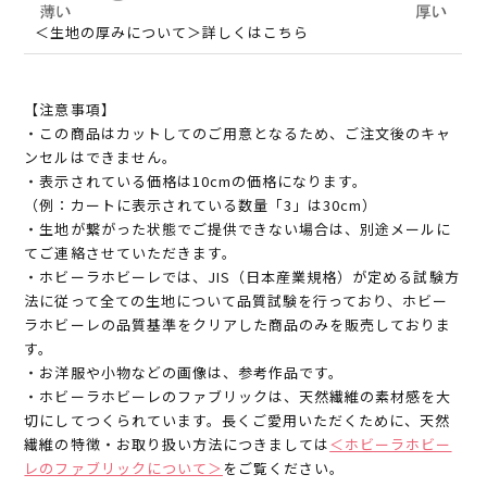
＜生地の厚みについて＞詳しくはこちら
【注意事項】
・この商品はカットしてのご用意となるため、ご注文後のキャ
ンセルはできません。
・表示されている価格は10cmの価格になります。
（例：カートに表示されている数量「3」は30cm）
・生地が繋がった状態でご提供できない場合は、別途メールに
てご連絡させていただきます。
・ホビーラホビーレでは、JIS（日本産業規格）が定める試験方
法に従って全ての生地について品質試験を行っており、ホビー
ラホビーレの品質基準をクリアした商品のみを販売しておりま
す。
・お洋服や小物などの画像は、参考作品です。
・ホビーラホビーレのファブリックは、天然繊維の素材感を大
切にしてつくられています。長くご愛用いただくために、天然
繊維の特徴・お取り扱い方法につきましては
＜ホビーラホビー
レのファブリックについて＞
をご覧ください。