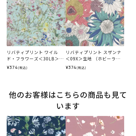
リバティプリント ワイル
リバティプリント スザンナ
ド・フラワーズ＜30LB＞生
＜09X＞生地 （ホビーラホ
地 （ホビーラホビーレオリ
ビーレオリジナル）2026SS
¥374
¥374
(税込)
(税込)
ジナル）2026SS
他のお客様はこちらの商品も見て
います