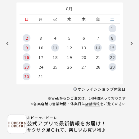
8月
土
日
月
火
水
木
金
土
5
1
2
2
3
4
5
6
7
8
9
9
10
11
12
13
14
15
6
16
17
18
19
20
21
22
23
24
25
26
27
28
29
30
31
オンラインショップ休業日
※Webからのご注文は、24時間承っております
※各実店舗の営業時間・休業日は
店舗情報
をご覧ください
ホビーラホビーレ
公式アプリで最新情報をお届け！
サクサク見られて、楽しいお買い物♪