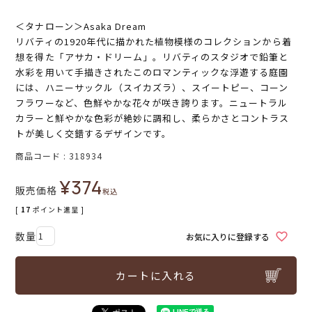
＜タナローン＞Asaka Dream
リバティの1920年代に描かれた植物模様のコレクションから着
想を得た「アサカ・ドリーム」。リバティのスタジオで鉛筆と
水彩を用いて手描きされたこのロマンティックな浮遊する庭園
には、ハニーサックル（スイカズラ）、スイートピー、コーン
フラワーなど、色鮮やかな花々が咲き誇ります。ニュートラル
カラーと鮮やかな色彩が絶妙に調和し、柔らかさとコントラス
トが美しく交錯するデザインです。
商品コード
318934
¥
374
販売価格
税込
[
17
ポイント進呈 ]
お気に入りに登録する
カートに入れる