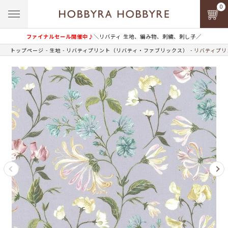
0
ファイナルセール開催中♪
＼リバティ 生地、編み物、刺繍、刺し子／
トップページ
生地
リバティプリント（リバティ・ファブリックス）
リバティプリン