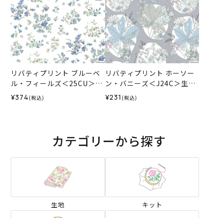
リバティプリント ブルーベ
リバティプリント ホーソー
ル・フィールズ＜25CU＞生
ン・バニーズ＜J24C＞生地
地 （リバティ・ファブリッ
（リバティ・ファブリック
¥374
¥231
(税込)
(税込)
クス）2025AW
ス）2024SS
カテゴリーから探す
生地
キット