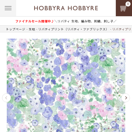
0
ファイナルセール開催中♪
＼リバティ 生地、編み物、刺繍、刺し子／
トップページ
生地
リバティプリント（リバティ・ファブリックス）
リバティプリン