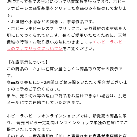
法に従って全ての生地について品質試験を行っており、ホビー
ラホビーレの品質基準をクリアした商品のみを販売しておりま
す。
・お洋服や小物などの画像は、参考作品です。
・ホビーラホビーレのファブリックは、天然繊維の素材感を大
切にしてつくられています。長くご愛用いただくために、天然
繊維の特徴・お取り扱い方法につきましては
＜ホビーラホビー
レのファブリックについて＞
をご覧ください。
【在庫表示について】
この商品の「△」は在庫少量もしくは商品取り寄せの表示で
す。
商品取り寄せに1～2週間ほどお時間をいただく場合がございま
すので予めご了承ください。
また、売り切れ等の理由で商品をお届けできない場合は、別途
メールにてご連絡させていただきます。
ホビーラホビーレオンラインショップでは、新発売の商品に限
り、 発売日から一定期間オンラインショップ単独の在庫にてご
提供いたしております。
そのため、
一度在庫切れ「×」と表示された商品が実店舗と在