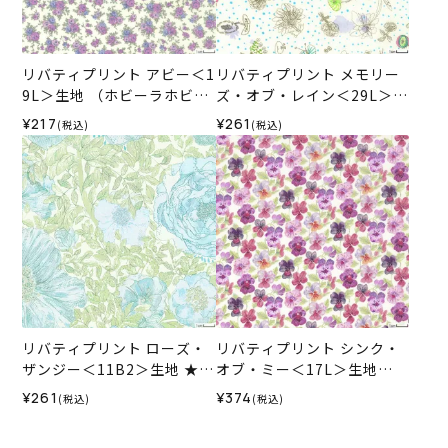
リバティプリント アビー＜1
リバティプリント メモリー
9L＞生地 （ホビーラホビー
ズ・オブ・レイン＜29L＞生
レオリジナル）2024ES
地 （ホビーラホビーレオリ
¥217
¥261
(税込)
(税込)
ジナル）2025SS
リバティプリント ローズ・
リバティプリント シンク・
ザンジー＜11B2＞生地 ★復
オブ・ミー＜17L＞生地
刻色 （ホビーラホビーレオ
（ホビーラホビーレオリジ
¥261
¥374
(税込)
(税込)
リジナル）2025SS
ナル）2026ES