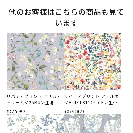
他のお客様はこちらの商品も見て
います
リバティプリント アサカ・
リバティプリント フェルダ
ドリーム＜25BU＞生地
＜FLJET31116-CE＞生地
（リバティ・ファブリック
（リバティ・ファブリック
¥374
¥374
(税込)
(税込)
ス）2025AW
ス）2025SS