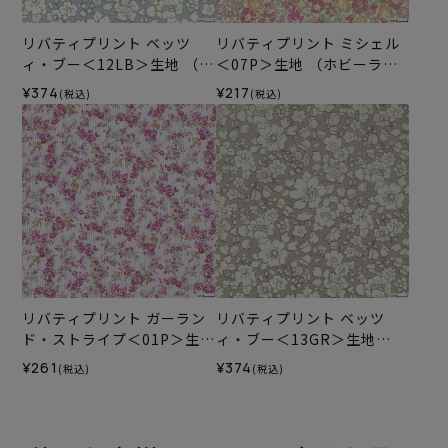
リバティプリント ベッツ
リバティプリント ミシェル
ィ・ブー＜12LB＞生地 （ホ
＜07P＞生地 （ホビーラホ
ビーラホビーレオリジナ
ビーレオリジナル）2024SS
¥374
¥217
(税込)
(税込)
ル）2026SS
リバティプリント ガーラン
リバティプリント ベッツ
ド・ストライプ＜01P＞生地
ィ・ブー＜13GR＞生地
（ホビーラホビーレオリジ
（ホビーラホビーレオリジ
¥261
¥374
(税込)
(税込)
ナル）2024ES
ナル）2026SS