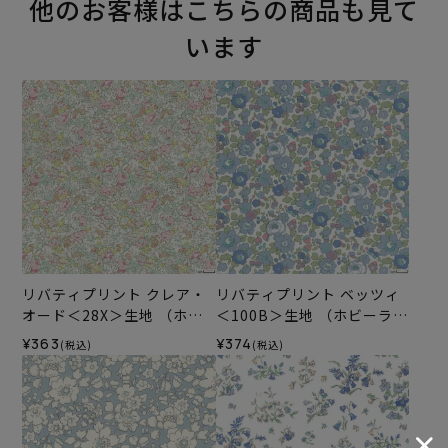
他のお客様はこちらの商品も見て
います
リバティプリント クレア・
リバティプリント ベッツィ
オード＜28X＞生地 （ホビ
＜100B＞生地 （ホビーラホ
ーラホビーレオリジナル）2
ビーレオリジナル）2026SS
¥363
¥374
(税込)
(税込)
024AW