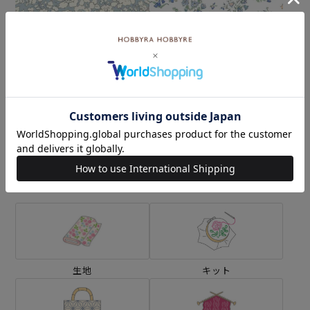
リバティプリント ベッツ
リバティプリント ブルーベ
ィ・ブー＜12LB＞生地 （ホ
ル・フィールズ＜25CU＞生
ビーラホビーレオリジナ
地 （リバティ・ファブリッ
¥374
¥374
(税込)
(税込)
ル）2026SS
クス）2025AW
カテゴリーから探す
生地
キット