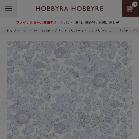
0
ファイナルセール開催中♪
＼リバティ 生地、編み物、刺繍、刺し子／
トップページ
生地
リバティプリント（リバティ・ファブリックス）
リバティプリン