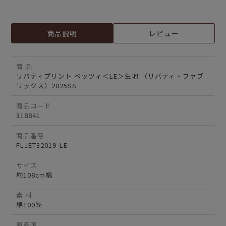
商品説明
レビュー
商 品
リバティプリント ベッツィ＜LE＞生地 （リバティ・ファブ
リックス）2025SS
商品コード
318841
商品番号
FLJET32019-LE
サイズ
約108cm幅
素 材
綿100％
原産国