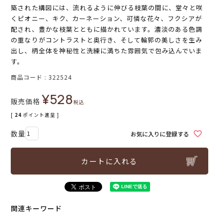
築された構図には、流れるように伸びる枝葉の間に、堂々と咲
くピオニー、キク、カーネーション、可憐な花々、フクシアが
配され、豊かな枝葉とともに描かれています。濃淡のある色調
の重なりがコントラストと奥行き、そして輪郭の美しさを生み
出し、柄全体を神秘性と洗練に満ちた雰囲気で包み込んでいま
す。
商品コード
322524
¥
528
販売価格
税込
[
24
ポイント進呈 ]
お気に入りに登録する
カートに入れる
関連キーワード