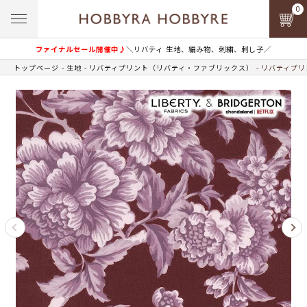
0
ファイナルセール開催中♪
＼リバティ 生地、編み物、刺繍、刺し子／
トップページ
生地
リバティプリント（リバティ・ファブリックス）
リバティプリ