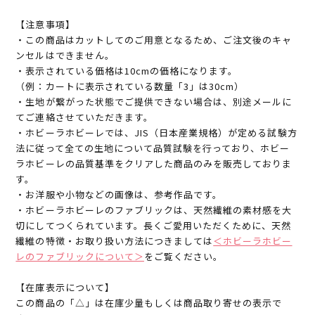
【注意事項】
・この商品はカットしてのご用意となるため、ご注文後のキャ
ンセルはできません。
・表示されている価格は10cmの価格になります。
（例：カートに表示されている数量「3」は30cm）
・生地が繋がった状態でご提供できない場合は、別途メールに
てご連絡させていただきます。
・ホビーラホビーレでは、JIS（日本産業規格）が定める試験方
法に従って全ての生地について品質試験を行っており、ホビー
ラホビーレの品質基準をクリアした商品のみを販売しておりま
す。
・お洋服や小物などの画像は、参考作品です。
・ホビーラホビーレのファブリックは、天然繊維の素材感を大
切にしてつくられています。長くご愛用いただくために、天然
繊維の特徴・お取り扱い方法につきましては
＜ホビーラホビー
レのファブリックについて＞
をご覧ください。
【在庫表示について】
この商品の「△」は在庫少量もしくは商品取り寄せの表示で