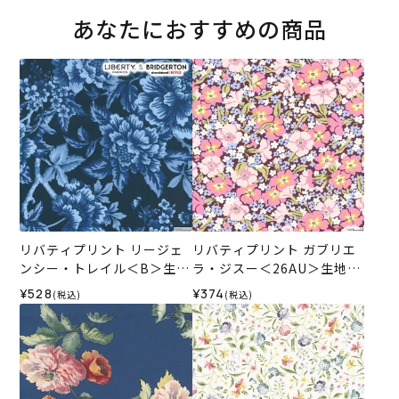
あなたにおすすめの商品
リバティプリント リージェ
リバティプリント ガブリエ
ンシー・トレイル＜B＞生地
ラ・ジスー＜26AU＞生地
（リバティ・ファブリック
（リバティ・ファブリック
¥528
¥374
(税込)
(税込)
ス）2026SS
ス）2026SS