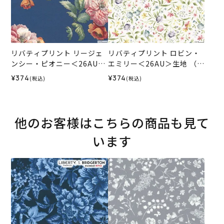
リバティプリント リージェ
リバティプリント ロビン・
ンシー・ピオニー＜26AU＞
エミリー＜26AU＞生地 （リ
生地 （リバティ・ファブリ
バティ・ファブリックス）2
¥374
¥374
(税込)
(税込)
ックス）2026SS
026SS
他のお客様はこちらの商品も見て
います