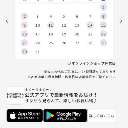
5
1
2
2
3
4
5
6
7
8
9
9
10
11
12
13
14
15
6
16
17
18
19
20
21
22
23
24
25
26
27
28
29
30
31
オンラインショップ休業日
※Webからのご注文は、24時間承っております
※各実店舗の営業時間・休業日は
店舗情報
をご覧ください
ホビーラホビーレ
公式アプリで最新情報をお届け！
サクサク見られて、楽しいお買い物♪
詳しくはこちら