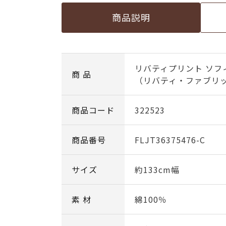
商品説明
リバティプリント ソフ
商 品
（リバティ・ファブリック
商品コード
322523
商品番号
FLJT36375476-C
サイズ
約133cm幅
素 材
綿100％