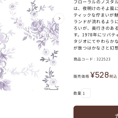
フローラルのノスタ
は、夜明けのそよ風
ティックな佇まいが
ランドが流れるよう
ろいが、奥行きのあ
す。1978年にリバ
タジオにてやわらか
が放つはかなさと幻
商品コード
322523
¥
528
販売価格
税込