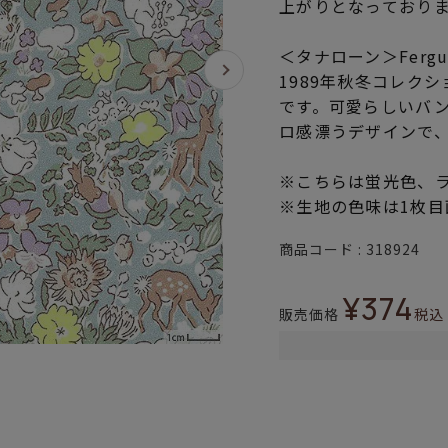
上がりとなっており
＜タナローン＞Fergus
1989年秋冬コレク
です。可愛らしいバ
ロ感漂うデザインで
※こちらは蛍光色、
※生地の色味は1枚
商品コード
318924
¥
374
販売価格
税込