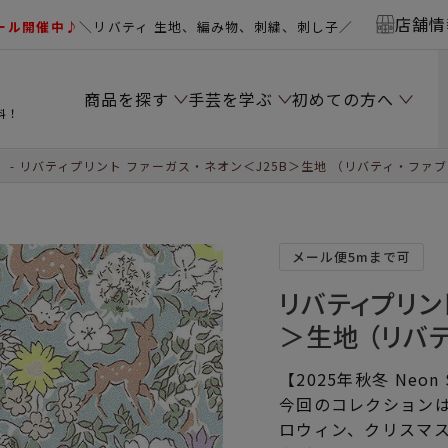
店舗情
ール開催中♪
＼リバティ 生地、編み物、刺繍、刺し子／
商品を探す
手芸を学ぶ
初めての方へ
料！
）
リバティプリント ファーガス・ネオン＜J25B＞生地 （リバティ・ファブリ
メール便5mまで可
リバティプリン
＞生地 （リバテ
【2025年秋冬 Neon 
今回のコレクション
ロウィン、クリスマ