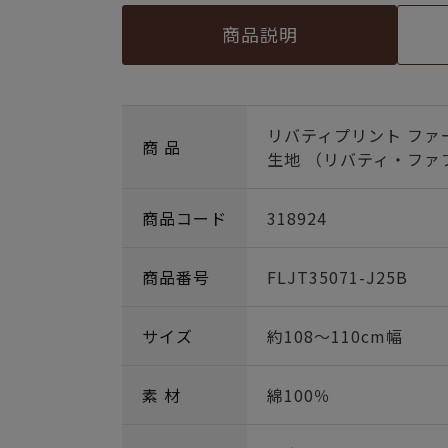
商品説明
リバティプリント ファ
商 品
生地 （リバティ・ファブ
商品コード
318924
商品番号
FLJT35071-J25B
サイズ
約108～110cm幅
素 材
綿100％