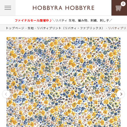
0
ファイナルセール開催中♪
＼リバティ 生地、編み物、刺繍、刺し子／
トップページ
生地
リバティプリント（リバティ・ファブリックス）
リバティプリン