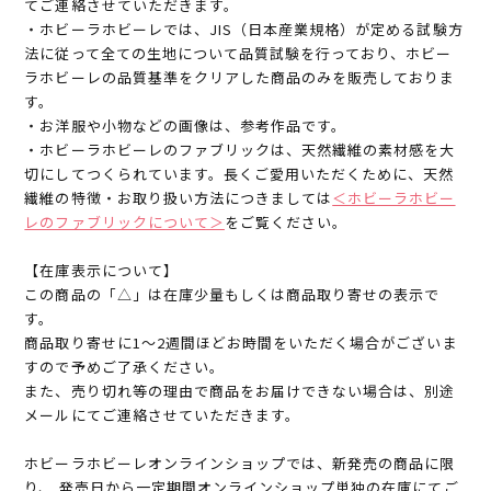
てご連絡させていただきます。
・ホビーラホビーレでは、JIS（日本産業規格）が定める試験方
法に従って全ての生地について品質試験を行っており、ホビー
ラホビーレの品質基準をクリアした商品のみを販売しておりま
す。
・お洋服や小物などの画像は、参考作品です。
・ホビーラホビーレのファブリックは、天然繊維の素材感を大
切にしてつくられています。長くご愛用いただくために、天然
繊維の特徴・お取り扱い方法につきましては
＜ホビーラホビー
レのファブリックについて＞
をご覧ください。
【在庫表示について】
この商品の「△」は在庫少量もしくは商品取り寄せの表示で
す。
商品取り寄せに1～2週間ほどお時間をいただく場合がございま
すので予めご了承ください。
また、売り切れ等の理由で商品をお届けできない場合は、別途
メールにてご連絡させていただきます。
ホビーラホビーレオンラインショップでは、新発売の商品に限
り、 発売日から一定期間オンラインショップ単独の在庫にてご