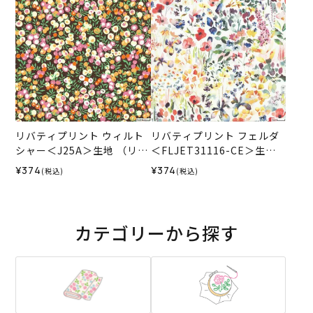
リバティプリント ウィルト
リバティプリント フェルダ
シャー＜J25A＞生地 （リバ
＜FLJET31116-CE＞生地
ティ・ファブリックス）202
（リバティ・ファブリック
¥374
¥374
(税込)
(税込)
5AW
ス）2025SS
カテゴリーから探す