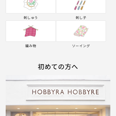
刺しゅう
刺し子
編み物
ソーイング
初めての方へ