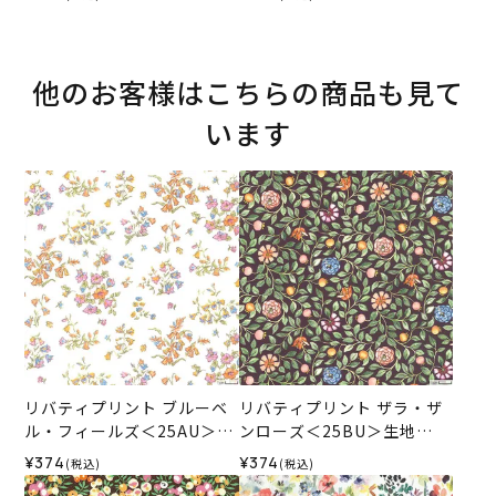
ス）2025SS
ス）2025SS
他のお客様はこちらの商品も見て
います
リバティプリント ブルーベ
リバティプリント ザラ・ザ
ル・フィールズ＜25AU＞生
ンローズ＜25BU＞生地
地 （リバティ・ファブリッ
（リバティ・ファブリック
¥374
¥374
(税込)
(税込)
クス）2025AW
ス）2025AW