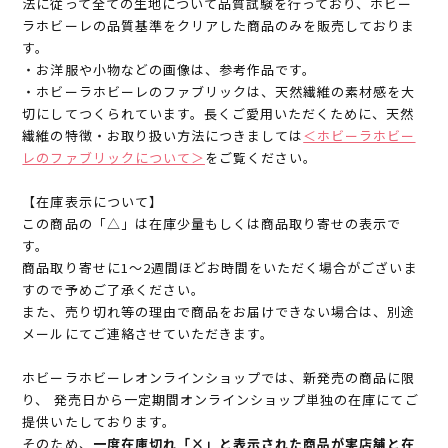
法に従って全ての生地について品質試験を行っており、ホビー
ラホビーレの品質基準をクリアした商品のみを販売しておりま
す。
・お洋服や小物などの画像は、参考作品です。
・ホビーラホビーレのファブリックは、天然繊維の素材感を大
切にしてつくられています。長くご愛用いただくために、天然
繊維の特徴・お取り扱い方法につきましては
＜ホビーラホビー
レのファブリックについて＞
をご覧ください。
【在庫表示について】
この商品の「△」は在庫少量もしくは商品取り寄せの表示で
す。
商品取り寄せに1～2週間ほどお時間をいただく場合がございま
すので予めご了承ください。
また、売り切れ等の理由で商品をお届けできない場合は、別途
メールにてご連絡させていただきます。
ホビーラホビーレオンラインショップでは、新発売の商品に限
り、 発売日から一定期間オンラインショップ単独の在庫にてご
提供いたしております。
そのため、
一度在庫切れ「×」と表示された商品が実店舗と在