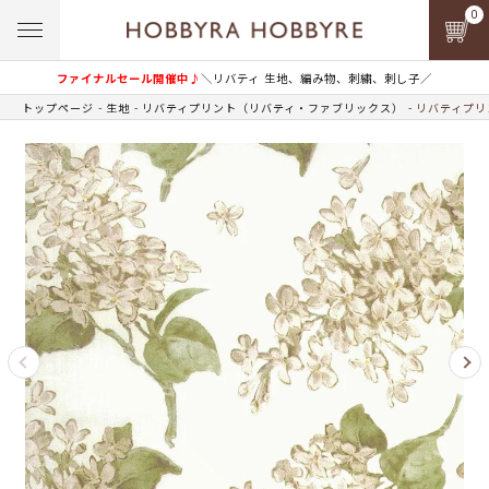
0
ファイナルセール開催中♪
＼リバティ 生地、編み物、刺繍、刺し子／
トップページ
生地
リバティプリント（リバティ・ファブリックス）
リバティプリ