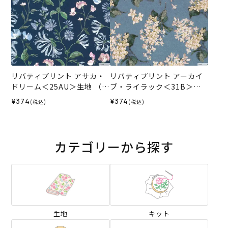
リバティプリント アサカ・
リバティプリント アーカイ
ドリーム＜25AU＞生地 （リ
ブ・ライラック＜31B＞生
バティ・ファブリックス）2
地 （ホビーラホビーレオリ
¥374
¥374
(税込)
(税込)
025AW
ジナル）2026ES
カテゴリーから探す
生地
キット