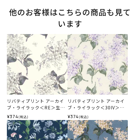
他のお客様はこちらの商品も見て
います
リバティプリント アーカイ
リバティプリント アーカイ
ブ・ライラック＜RE＞生地
ブ・ライラック＜30IV＞生
（リバティ・ファブリック
地 （ホビーラホビーレオリ
¥374
¥374
(税込)
(税込)
ス）2025SS
ジナル）2026ES