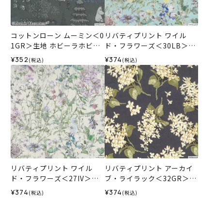
コットンローン ムーミン＜0
リバティプリント ワイル
1GR＞生地 ホビーラホビー
ド・フラワーズ＜30LB＞生
レデザインコレクション
地 （ホビーラホビーレオリ
¥352
¥374
(税込)
(税込)
ジナル）2026SS
リバティプリント ワイル
リバティプリント アーカイ
ド・フラワーズ＜27IV＞生
ブ・ライラック＜32GR＞生
地 （ホビーラホビーレオリ
地 （ホビーラホビーレオリ
¥374
¥374
(税込)
(税込)
ジナル）2026SS
ジナル）2026ES