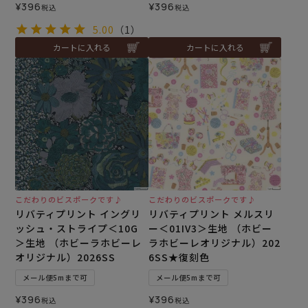
¥
396
¥
396
税込
税込
5.00
（1）
カートに入れる
カートに入れる
こだわりのビスポークです♪
こだわりのビスポークです♪
リバティプリント イングリ
リバティプリント メルスリ
ッシュ・ストライプ＜10G
ー＜01IV3＞生地 （ホビー
＞生地 （ホビーラホビーレ
ラホビーレオリジナル）202
オリジナル）2026SS
6SS★復刻色
メール便5mまで可
メール便5mまで可
¥
396
¥
396
税込
税込