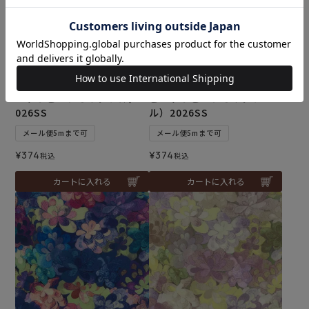
リバティプリント サン・デ
リバティプリント エメラル
イジー＜08B＞生地 （ホビ
ド・ベイ＜23N＞生地 （ホ
ーラホビーレオリジナル）2
ビーラホビーレオリジナ
026SS
ル）2026SS
メール便5mまで可
メール便5mまで可
¥
374
¥
374
税込
税込
カートに入れる
カートに入れる