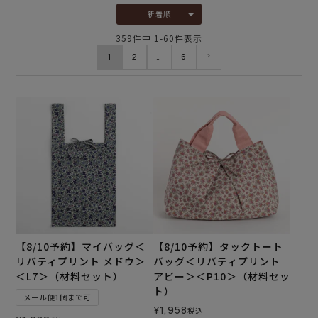
新着順
359
件中
1
-
60
件表示
1
2
…
6
【8/10予約】マイバッグ＜
【8/10予約】タックトート
リバティプリント メドウ＞
バッグ＜リバティプリント
＜L7＞（材料セット）
アビー＞＜P10＞（材料セッ
ト）
メール便1個まで可
¥
1,958
税込