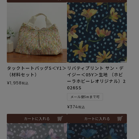
タックトートバッグS＜Y1＞
リバティプリント サン・デ
（材料セット）
イジー＜05Y＞生地 （ホビ
ーラホビーレオリジナル）2
¥
1,958
税込
026SS
メール便5mまで可
¥
374
税込
カートに入れる
カートに入れる