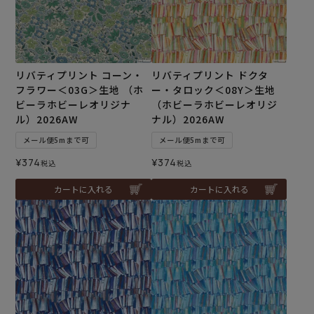
リバティプリント コーン・
リバティプリント ドクタ
フラワー＜03G＞生地 （ホ
ー・タロック＜08Y＞生地
ビーラホビーレオリジナ
（ホビーラホビーレオリジ
ル）2026AW
ナル）2026AW
メール便5mまで可
メール便5mまで可
¥
374
¥
374
税込
税込
カートに入れる
カートに入れる