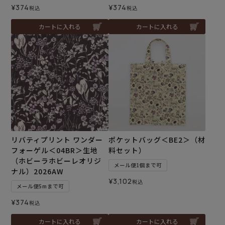
¥
374
¥
374
税込
税込
カートに入れる
カートに入れる
リバティプリント ワンダー
ポケットバッグ＜BE2＞（材
フォーゲル＜04BR＞生地
料セット）
（ホビーラホビーレオリジ
メール便1個まで可
ナル）2026AW
¥
3,102
税込
メール便5mまで可
¥
374
税込
カートに入れる
カートに入れる