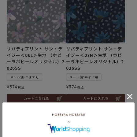
リバティプリント サン・デ
リバティプリント サン・デ
イジー＜06L＞生地 （ホビ
イジー＜07N＞生地 （ホビ
ーラホビーレオリジナル）2
ーラホビーレオリジナル）2
026SS
026SS
メール便5mまで可
メール便5mまで可
¥
374
¥
374
税込
税込
カートに入れる
カートに入れる