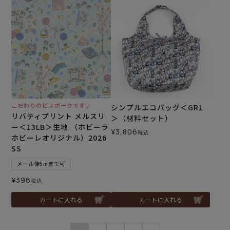
こだわりのビスポークです♪
シンプルエコバッグ＜GR1
リバティプリント メルスリ
＞（材料セット）
ー＜13LB＞生地 （ホビーラ
¥
3,806
税込
ホビーレオリジナル）2026
SS
メール便5mまで可
¥
396
税込
カートに入れる
カートに入れる