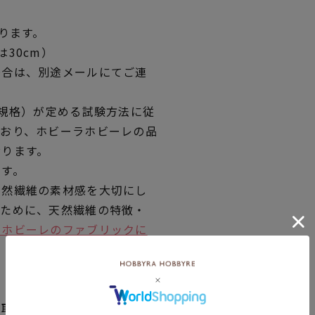
ります。
30cm）
場合は、別途メールにてご連
業規格）が定める試験方法に従
ており、ホビーラホビーレの品
おります。
です。
天然繊維の素材感を大切にし
くために、天然繊維の特徴・
ラホビーレのファブリックに
品取り寄せの表示です。