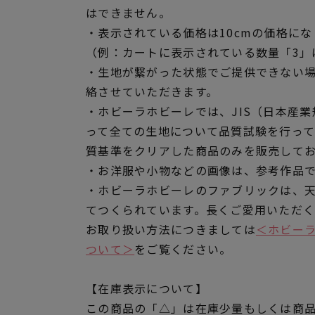
はできません。
・表示されている価格は10cmの価格にな
（例：カートに表示されている数量「3」は
・生地が繋がった状態でご提供できない
絡させていただきます。
・ホビーラホビーレでは、JIS（日本産
って全ての生地について品質試験を行っ
質基準をクリアした商品のみを販売して
・お洋服や小物などの画像は、参考作品
・ホビーラホビーレのファブリックは、
てつくられています。長くご愛用いただ
お取り扱い方法につきましては
＜ホビー
ついて＞
をご覧ください。
【在庫表示について】
この商品の「△」は在庫少量もしくは商