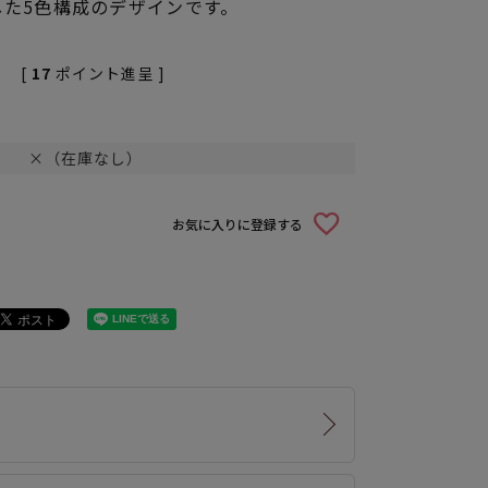
た5色構成のデザインです。
[
17
ポイント進呈 ]
×（在庫なし）
お気に入りに登録する