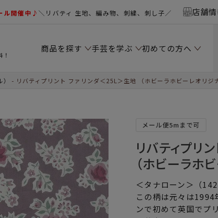
店舗情
ール開催中♪
＼リバティ 生地、編み物、刺繍、刺し子／
商品を探す
手芸を学ぶ
初めての方へ
料！
ル）
リバティプリント ファリンダ＜25L＞生地 （ホビーラホビーレオリジナル
メール便5mまで可
リバティプリン
（ホビーラホビ
＜タナローン＞（14
この柄は元々は199
ンで初めて英国でプ