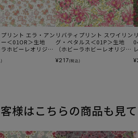
プリント エラ・アン
リバティプリント スワイリン
ー＜01OR＞生地
グ・ペタルス＜01P＞生地
ーラホビーレオリジナ
（ホビーラホビーレオリジナ
4SS
ル）2023AW
¥217
¥
)
(税込)
お客様はこちらの商品も見て