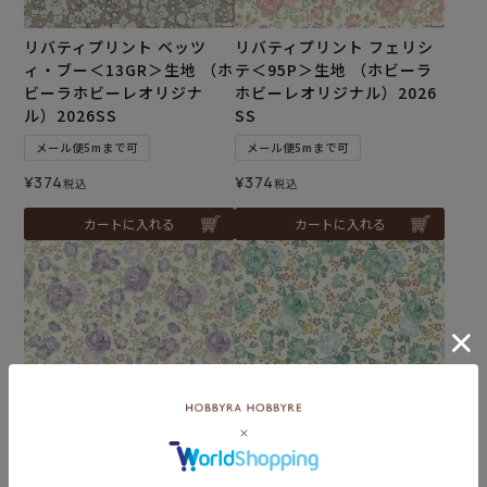
リバティプリント ベッツ
リバティプリント フェリシ
ィ・ブー＜13GR＞生地 （ホ
テ＜95P＞生地 （ホビーラ
ビーラホビーレオリジナ
ホビーレオリジナル）2026
ル）2026SS
SS
メール便5mまで可
メール便5mまで可
¥
374
¥
374
税込
税込
カートに入れる
カートに入れる
リバティプリント フェリシ
リバティプリント フェリシ