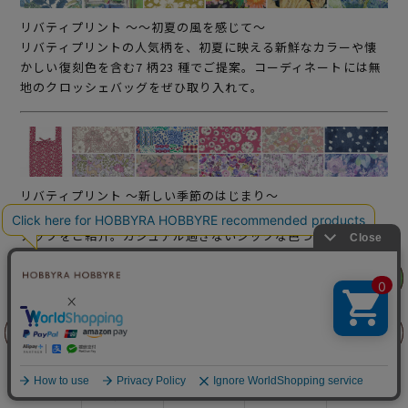
リバティプリント ～～初夏の風を感じて～
リバティプリントの人気柄を、初夏に映える新鮮なカラーや懐
かしい復刻色を含む7 柄23 種でご提案。コーディネートには無
地のクロッシェバッグをぜひ取り入れて。
リバティプリント ～新しい季節のはじまり～
人気の柄から初登場の〈ミロ〉まで10 柄33 種の多彩なライン
ナップをご紹介。カジュアル過ぎないシックな色づけはブラウ
スやワンピースに。
リリヤン
リリヤン
フェア
フェア
前に戻る
前に戻る
上に戻る
上に戻る
リバティプリント ～新しい季節のはじまり～
春の訪れを感じる色とりどりのチューリップを表現したリバテ
商品を探す
手芸を学ぶ
ガイド
店舗情報
ログイン
ィプリント〈ティルティル〉など春らしい人気柄を厳選しまし