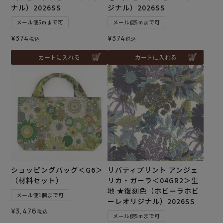
ナル）2026SS
ジナル）2026SS
メール便5mまで可
メール便5mまで可
¥
374
¥
374
税込
税込
カートに入れる
カートに入れる
ショッピングバッグ＜G6＞
リバティプリント アンジェ
（材料セット）
リカ・ガーラ＜04GR2＞生
地 ★復刻色（ホビーラホビ
メール便1個まで可
ーレオリジナル）2026SS
¥
3,476
税込
メール便5mまで可