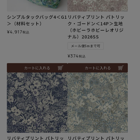
シンプルタックバッグ4＜G1
リバティプリント パトリッ
＞（材料セット）
ク・ゴードン＜14P＞生地
（ホビーラホビーレオリジ
¥
4,917
税込
ナル）2026SS
メール便5mまで可
¥
374
税込
カートに入れる
カートに入れる
リバティプリント パトリッ
リバティプリント パトリッ