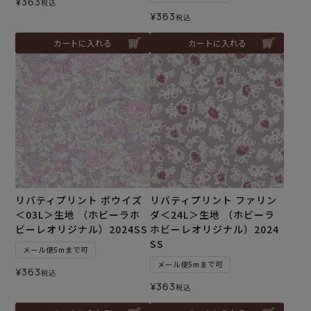
¥
363
税込
¥
363
税込
カートに入れる
カートに入れる
リバティプリント ポウイズ
リバティプリント ファリン
＜03L＞生地 （ホビーラホ
ダ＜24L＞生地 （ホビーラ
ビーレオリジナル）2024SS
ホビーレオリジナル）2024
SS
メール便5mまで可
メール便5mまで可
¥
363
税込
¥
363
税込