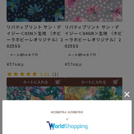
リバティプリント サン・デ
リバティプリント サン・デ
イジー＜03N＞生地 （ホビ
イジー＜04GR＞生地 （ホビ
ーラホビーレオリジナル）2
ーラホビーレオリジナル）2
025SS
025SS
メール便5mまで可
メール便5mまで可
¥
374
¥
374
税込
税込
5.00
（1）
カートに入れる
カートに入れる