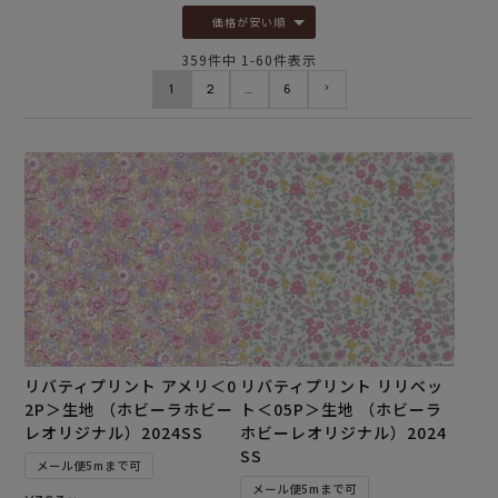
価格が安い順
359
件中
1
-
60
件表示
1
2
…
6
リバティプリント アメリ＜0
リバティプリント リリベッ
2P＞生地 （ホビーラホビー
ト＜05P＞生地 （ホビーラ
レオリジナル）2024SS
ホビーレオリジナル）2024
SS
メール便5mまで可
メール便5mまで可