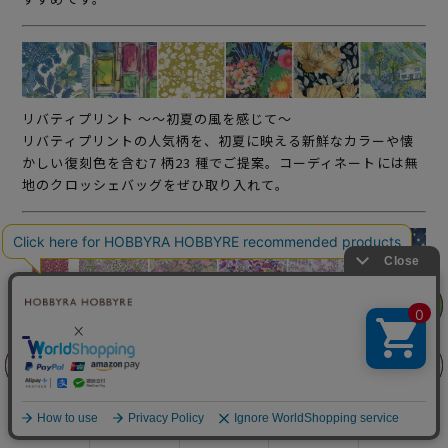
リバティプリント ～～初夏の風を感じて～
リバティプリントの人気柄を、初夏に映える新鮮なカラーや懐
かしい復刻色を含む7 柄23 種でご提案。コーディネートには無
地のクロッシェバッグをぜひ取り入れて。
リリヤン
リリヤン
リバティプリント ～新しい季節のはじまり～
フェア
フェア
人気の柄から初登場の〈ミロ〉まで10 柄33 種の多彩なライン
ナップをご紹介。カジュアル過ぎないシックな色づけはブラウ
スやワンピースに。
前に戻る
前に戻る
上に戻る
上に戻る
商品を探す
手芸を学ぶ
ガイド
店舗情報
ログイン