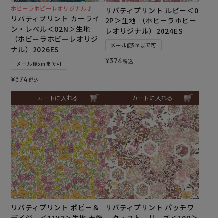
ホビーラホビーレオリジナル♪
リバティプリント ルビー＜0
リバティプリント カーライ
2P＞生地 （ホビーラホビー
ン・レベル＜02N＞生地
レオリジナル）2024ES
（ホビーラホビーレオリジ
メール便5mまで可
ナル）2026ES
¥
374
税込
メール便5mまで可
¥
374
税込
カートに入れる
カートに入れる
リバティプリント ポピー＆
リバティプリント パッチワ
デイジー＜11Y2＞生地 ★復
ーク・ストーリーズ＜10P＞