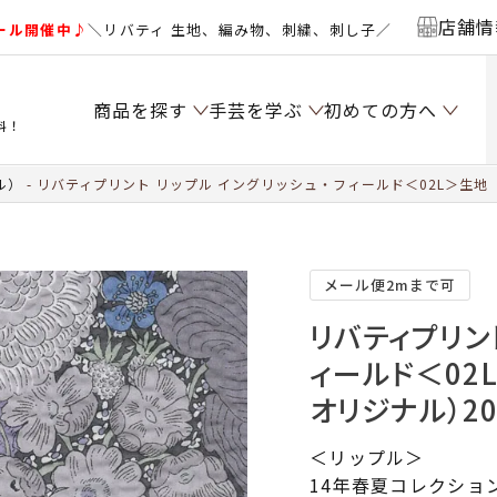
店舗情
ール開催中♪
＼リバティ 生地、編み物、刺繍、刺し子／
商品を探す
手芸を学ぶ
初めての方へ
料！
ル）
リバティプリント リップル イングリッシュ・フィールド＜02L＞生地 
メール便2mまで可
リバティプリン
ィールド＜02
オリジナル）20
＜リップル＞
14年春夏コレクショ