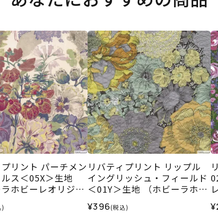
プリント パーチメン
リバティプリント リップル
ルス＜05X＞生地
イングリッシュ・フィールド
ーラホビーレオリジナ
＜01Y＞生地 （ホビーラホビ
6AW
ーレオリジナル）2026SS
¥396
¥
)
(税込)