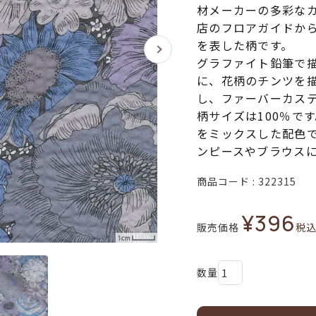
材メーカーの多彩なカ
店のフロアガイドか
を表した柄です。
グラファイト鉛筆で
に、花柄のチンツを
し、ファーバーカス
柄サイズは100％で
をミックスした配色
ンピースやブラウス
商品コード
322315
¥
396
販売価格
税