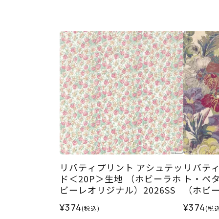
リバティプリント アシュテッ
リバティ
ド＜20P＞生地 （ホビーラホ
ト・ペタ
ビーレオリジナル）2026SS
（ホビ
ル）202
¥374
¥374
(税込)
(税込