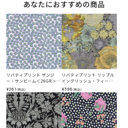
あなたにおすすめの商品
リバティプリント ザンジ
リバティプリント リップル
ー・サンビーム＜26GR＞生
イングリッシュ・フィール
地 （ホビーラホビーレオリ
ド＜01Y＞生地 （ホビーラ
¥261
¥396
(税込)
(税込)
ジナル）2025SS
ホビーレオリジナル）2026
SS