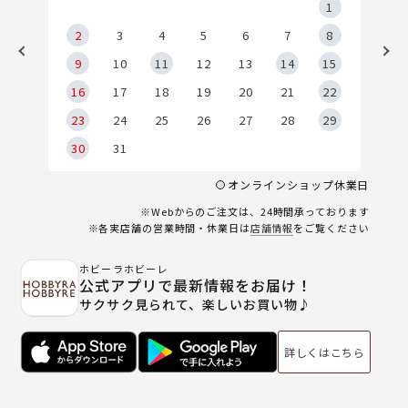
5
1
2
2
3
4
5
6
7
8
9
9
10
11
12
13
14
15
6
16
17
18
19
20
21
22
23
24
25
26
27
28
29
30
31
オンラインショップ休業日
※Webからのご注文は、24時間承っております
※各実店舗の営業時間・休業日は
店舗情報
をご覧ください
ホビーラホビーレ
公式アプリで最新情報をお届け！
サクサク見られて、楽しいお買い物♪
詳しくはこちら