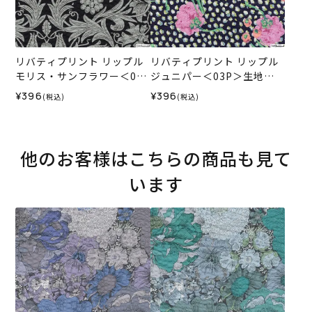
リバティプリント リップル
リバティプリント リップル
モリス・サンフラワー＜09
ジュニパー＜03P＞生地
BL＞生地 （ホビーラホビー
（ホビーラホビーレオリジ
¥396
¥396
(税込)
(税込)
レオリジナル）2026SS
ナル）2025SS
他のお客様はこちらの商品も見て
います