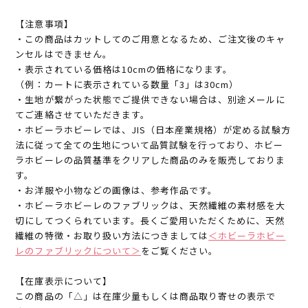
【注意事項】
・この商品はカットしてのご用意となるため、ご注文後のキャ
ンセルはできません。
・表示されている価格は10cmの価格になります。
（例：カートに表示されている数量「3」は30cm）
・生地が繋がった状態でご提供できない場合は、別途メールに
てご連絡させていただきます。
・ホビーラホビーレでは、JIS（日本産業規格）が定める試験方
法に従って全ての生地について品質試験を行っており、ホビー
ラホビーレの品質基準をクリアした商品のみを販売しておりま
す。
・お洋服や小物などの画像は、参考作品です。
・ホビーラホビーレのファブリックは、天然繊維の素材感を大
切にしてつくられています。長くご愛用いただくために、天然
繊維の特徴・お取り扱い方法につきましては
＜ホビーラホビー
レのファブリックについて＞
をご覧ください。
【在庫表示について】
この商品の「△」は在庫少量もしくは商品取り寄せの表示で