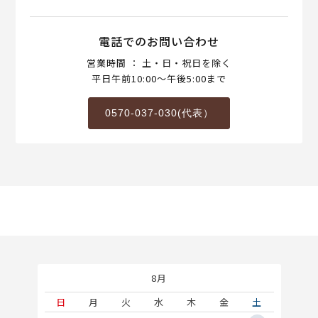
電話でのお問い合わせ
営業時間 ： 土・日・祝日を除く
平日午前10:00～午後5:00まで
0570-037-030(代表）
8月
土
日
月
火
水
木
金
土