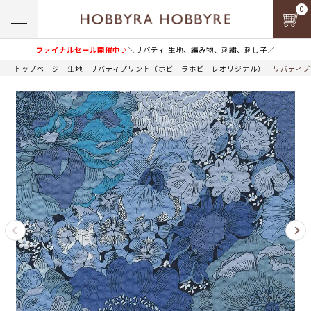
0
ファイナルセール開催中♪
＼リバティ 生地、編み物、刺繍、刺し子／
トップページ
生地
リバティプリント（ホビーラホビーレオリジナル）
リバティプ