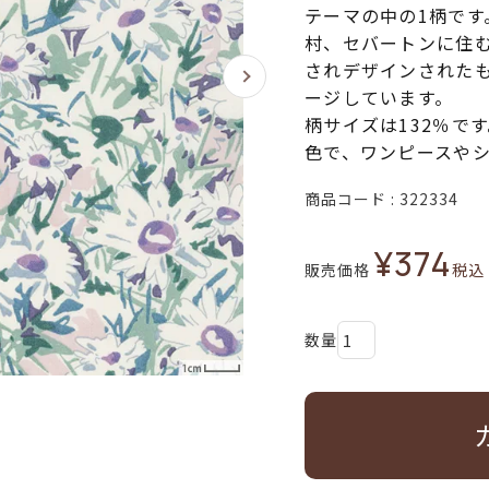
テーマの中の1柄です
村、セバートンに住
されデザインされた
ージしています。
柄サイズは132％で
色で、ワンピースや
商品コード
322334
¥
374
販売価格
税込