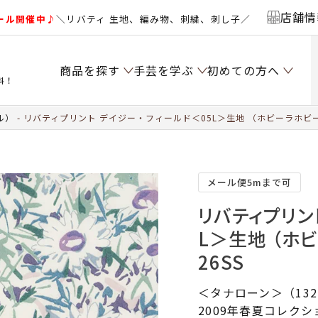
店舗情
ール開催中♪
＼リバティ 生地、編み物、刺繍、刺し子／
商品を探す
手芸を学ぶ
初めての方へ
料！
ル）
リバティプリント デイジー・フィールド＜05L＞生地 （ホビーラホビー
メール便5mまで可
リバティプリン
L＞生地 （ホ
26SS
＜タナローン＞（13
2009年春夏コレク