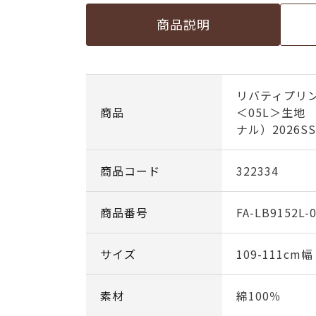
商品説明
リバティプリ
商品
＜05L＞生地
ナル）2026SS
商品コード
322334
商品番号
FA-LB9152L-
サイズ
109-111cm
素材
綿100％