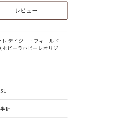
レビュー
ント デイジー・フィールド
 （ホビーラホビーレオリジ
05L
幅 半折