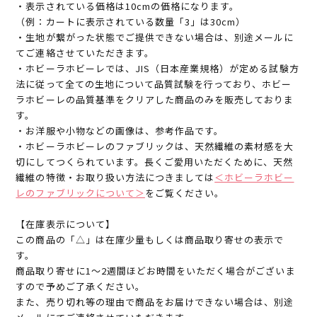
・表示されている価格は10cmの価格になります。
（例：カートに表示されている数量「3」は30cm）
・生地が繋がった状態でご提供できない場合は、別途メールに
てご連絡させていただきます。
・ホビーラホビーレでは、JIS（日本産業規格）が定める試験方
法に従って全ての生地について品質試験を行っており、ホビー
ラホビーレの品質基準をクリアした商品のみを販売しておりま
す。
・お洋服や小物などの画像は、参考作品です。
・ホビーラホビーレのファブリックは、天然繊維の素材感を大
切にしてつくられています。長くご愛用いただくために、天然
繊維の特徴・お取り扱い方法につきましては
＜ホビーラホビー
レのファブリックについて＞
をご覧ください。
【在庫表示について】
この商品の「△」は在庫少量もしくは商品取り寄せの表示で
す。
商品取り寄せに1～2週間ほどお時間をいただく場合がございま
すので予めご了承ください。
また、売り切れ等の理由で商品をお届けできない場合は、別途