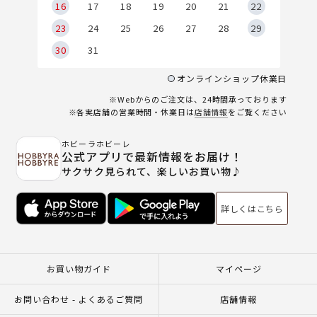
6
16
17
18
19
20
21
22
23
24
25
26
27
28
29
30
31
オンラインショップ休業日
※Webからのご注文は、24時間承っております
※各実店舗の営業時間・休業日は
店舗情報
をご覧ください
ホビーラホビーレ
公式アプリで最新情報をお届け！
サクサク見られて、楽しいお買い物♪
詳しくはこちら
お買い物ガイド
マイページ
お問い合わせ - よくあるご質問
店舗情報