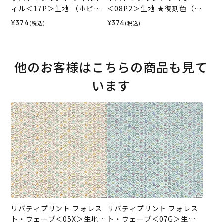
ィル＜17P＞生地 （ホビー
＜08P2＞生地 ★復刻色（ホ
ラホビーレオリジナル）202
ビーラホビーレオリジナ
¥374
¥374
(税込)
(税込)
6SS
ル）2026ES
他のお客様はこちらの商品も見て
います
リバティプリント フォレス
リバティプリント フォレス
ト・ウェーブ＜05X＞生地
ト・ウェーブ＜07G＞生地