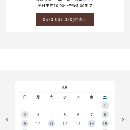
平日午前10:00～午後5:00まで
0570-037-030(代表）
8月
土
日
月
火
水
木
金
土
5
1
2
2
3
4
5
6
7
8
9
9
10
11
12
13
14
15