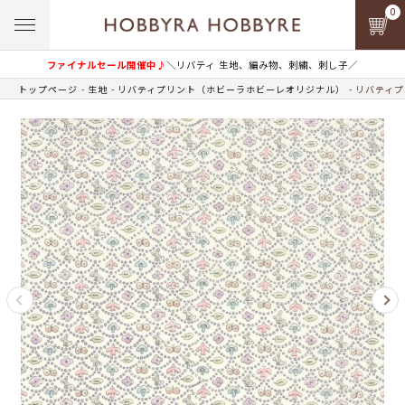
0
ファイナルセール開催中♪
＼リバティ 生地、編み物、刺繍、刺し子／
トップページ
生地
リバティプリント（ホビーラホビーレオリジナル）
リバティプ