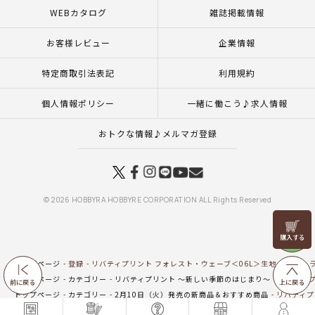
WEBカタログ
雑誌掲載情報
お客様レビュー
企業情報
特定商取引法表記
利用規約
個人情報ポリシー
一緒に働こう♪求人情報
おトクな情報♪メルマガ登録
© 2026 HOBBYRA HOBBYRE CORPORATION ALL Rights Reserved
リリヤン
フェア
トップページ
登録
リバティプリント フォレスト・ウェーブ＜06L＞生地 （ホビーラ
トップページ
カテゴリー
リバティプリント ～新しい季節のはじまり～
リバティプ
前に戻る
上に戻る
トップページ
カテゴリー
2月10日（火）発売の新商品＆おすすめ商品
リバティプ
トップページ
生地
新商品 生地一覧
リバティプリント フォレスト・ウェーブ＜06L