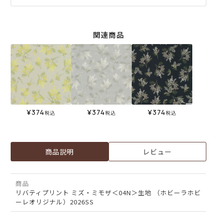
関連商品
¥
374
¥
374
¥
374
税込
税込
税込
商品説明
レビュー
商品
リバティプリント ミズ・ミモザ＜04N＞生地 （ホビーラホビ
ーレオリジナル）2026SS