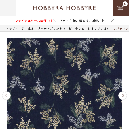
0
ファイナルセール開催中♪
＼リバティ 生地、編み物、刺繍、刺し子／
トップページ
生地
リバティプリント（ホビーラホビーレオリジナル）
リバティプ