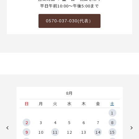
平日午前10:00～午後5:00まで
0570-037-030(代表）
8月
土
日
月
火
水
木
金
土
5
1
2
2
3
4
5
6
7
8
9
9
10
11
12
13
14
15