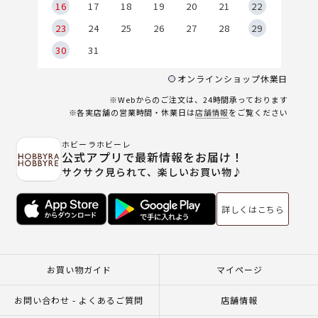
6
16
17
18
19
20
21
22
23
24
25
26
27
28
29
30
31
オンラインショップ休業日
※Webからのご注文は、24時間承っております
※各実店舗の営業時間・休業日は
店舗情報
をご覧ください
ホビーラホビーレ
公式アプリで最新情報をお届け！
サクサク見られて、楽しいお買い物♪
詳しくはこちら
お買い物ガイド
マイページ
お問い合わせ - よくあるご質問
店舗情報