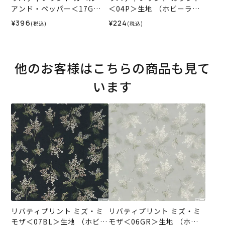
アンド・ペッパー＜17G＞
＜04P＞生地 （ホビーラホ
生地 （ホビーラホビーレオ
ビーレオリジナル）2025ES
¥396
¥224
(税込)
(税込)
リジナル）2026SS
他のお客様はこちらの商品も見て
います
リバティプリント ミズ・ミ
リバティプリント ミズ・ミ
モザ＜07BL＞生地 （ホビー
モザ＜06GR＞生地 （ホビ