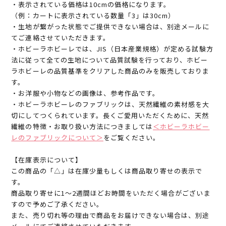
・表示されている価格は10cmの価格になります。
（例：カートに表示されている数量「3」は30cm）
・生地が繋がった状態でご提供できない場合は、別途メールに
てご連絡させていただきます。
・ホビーラホビーレでは、JIS（日本産業規格）が定める試験方
法に従って全ての生地について品質試験を行っており、ホビー
ラホビーレの品質基準をクリアした商品のみを販売しておりま
す。
・お洋服や小物などの画像は、参考作品です。
・ホビーラホビーレのファブリックは、天然繊維の素材感を大
切にしてつくられています。長くご愛用いただくために、天然
繊維の特徴・お取り扱い方法につきましては
＜ホビーラホビー
レのファブリックについて＞
をご覧ください。
【在庫表示について】
この商品の「△」は在庫少量もしくは商品取り寄せの表示で
す。
商品取り寄せに1～2週間ほどお時間をいただく場合がございま
すので予めご了承ください。
また、売り切れ等の理由で商品をお届けできない場合は、別途