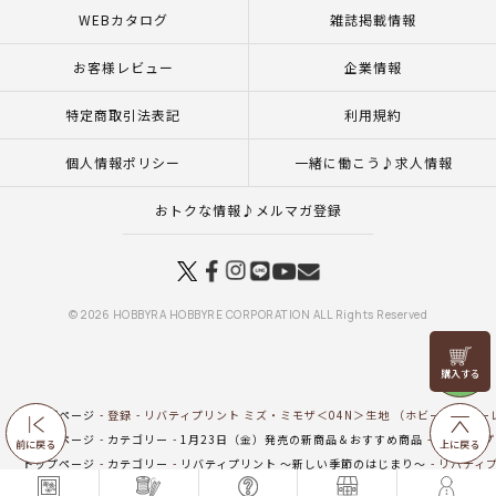
WEBカタログ
雑誌掲載情報
お客様レビュー
企業情報
特定商取引法表記
利用規約
個人情報ポリシー
一緒に働こう♪求人情報
おトクな情報♪メルマガ登録
© 2026 HOBBYRA HOBBYRE CORPORATION ALL Rights Reserved
リリヤン
フェア
トップページ
登録
リバティプリント ミズ・ミモザ＜04N＞生地 （ホビーラホビーレ
トップページ
カテゴリー
1月23日（金）発売の新商品＆おすすめ商品
リバティプ
前に戻る
上に戻る
トップページ
カテゴリー
リバティプリント ～新しい季節のはじまり～
リバティプ
トップページ
特集一覧
mimosa ～やさしさ、風とともに～
リバティプリント ミズ