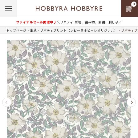
0
ファイナルセール開催中♪
＼リバティ 生地、編み物、刺繍、刺し子／
トップページ
生地
リバティプリント（ホビーラホビーレオリジナル）
リバティプ