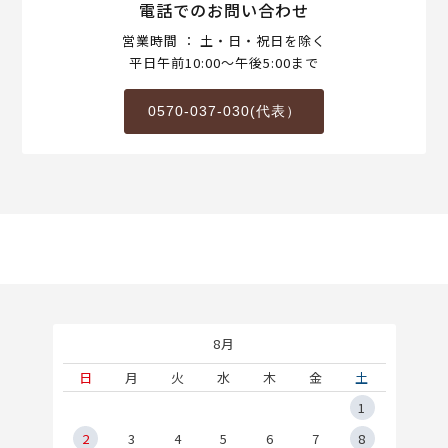
電話でのお問い合わせ
営業時間 ： 土・日・祝日を除く
平日午前10:00～午後5:00まで
0570-037-030(代表）
8月
土
日
月
火
水
木
金
土
5
1
2
2
3
4
5
6
7
8