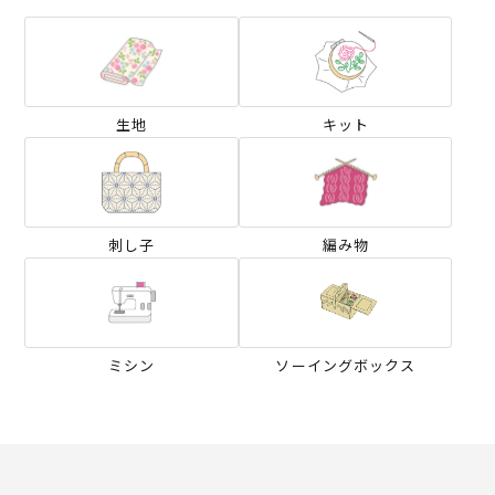
生地
キット
刺し子
編み物
ミシン
ソーイングボックス