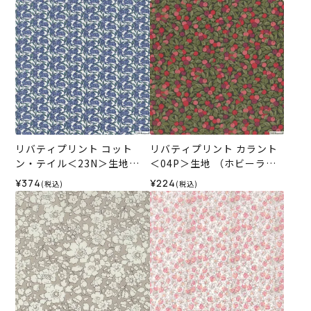
リバティプリント コット
リバティプリント カラント
ン・テイル＜23N＞生地
＜04P＞生地 （ホビーラホ
（ホビーラホビーレオリジ
ビーレオリジナル）2025ES
¥374
¥224
(税込)
(税込)
ナル）2026ES