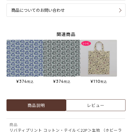
商品についてのお問い合わせ
関連商品
¥
374
¥
374
¥
110
税込
税込
税込
商品説明
レビュー
商品
リバティプリント コットン・テイル＜22P＞生地 （ホビーラ