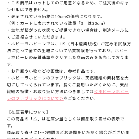
・この商品はカットしてのご用意となるため、ご注文後のキャ
ンセルはできません。
・表示されている価格は10cmの価格になります。
（例：カートに表示されている数量「3」は30cm）
・生地が繋がった状態でご提供できない場合は、別途メールに
てご連絡させていただきます。
・ホビーラホビーレでは、JIS（日本産業規格）が定める試験方
法に従って全ての生地について品質試験を行っており、ホビー
ラホビーレの品質基準をクリアした商品のみを販売しておりま
す。
・お洋服や小物などの画像は、参考作品です。
・ホビーラホビーレのファブリックは、天然繊維の素材感を大
切にしてつくられています。長くご愛用いただくために、天然
繊維の特徴・お取り扱い方法につきましては
＜ホビーラホビー
レのファブリックについて＞
をご覧ください。
【在庫表示について】
この商品の「△」は在庫少量もしくは商品取り寄せの表示で
す。
商品取り寄せに1～2週間ほどお時間をいただく場合がございま