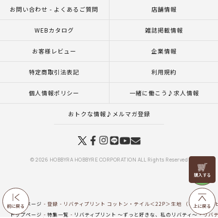
お問い合わせ - よくあるご質問
店舗情報
WEBカタログ
雑誌掲載情報
お客様レビュー
企業情報
特定商取引法表記
利用規約
個人情報ポリシー
一緒に働こう♪求人情報
おトクな情報♪メルマガ登録
© 2026 HOBBYRA HOBBYRE CORPORATION ALL Rights Reserved
リリヤン
フェア
トップページ
登録
リバティプリント コットン・テイル＜22P＞生地 （ホビーラホビ
前に戻る
上に戻る
トップページ
特集一覧
リバティプリント ～ずっと好きな、私のリバティ～
リバテ