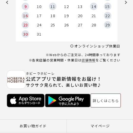
9
9
10
11
12
13
14
15
6
16
17
18
19
20
21
22
23
24
25
26
27
28
29
30
31
オンラインショップ休業日
※Webからのご注文は、24時間承っております
※各実店舗の営業時間・休業日は
店舗情報
をご覧ください
ホビーラホビーレ
公式アプリで最新情報をお届け！
サクサク見られて、楽しいお買い物♪
詳しくはこちら
お買い物ガイド
マイページ