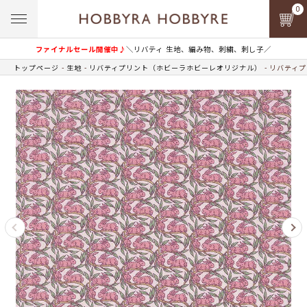
0
ファイナルセール開催中♪
＼リバティ 生地、編み物、刺繍、刺し子／
トップページ
生地
リバティプリント（ホビーラホビーレオリジナル）
リバティプ