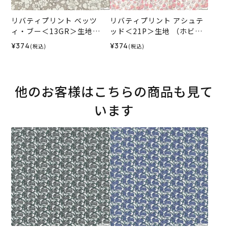
リバティプリント ベッツ
リバティプリント アシュテ
ィ・ブー＜13GR＞生地
ッド＜21P＞生地 （ホビー
（ホビーラホビーレオリジ
ラホビーレオリジナル）202
¥374
¥374
(税込)
(税込)
ナル）2026SS
6SS
他のお客様はこちらの商品も見て
います