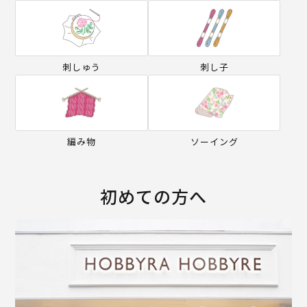
刺しゅう
刺し子
編み物
ソーイング
初めての方へ