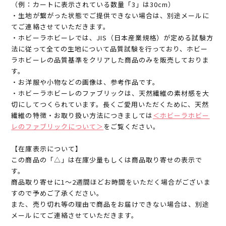
（例：カートに表示されている数量「3」は30cm）
・生地が繋がった状態でご提供できない場合は、別途メールに
てご連絡させていただきます。
・ホビーラホビーレでは、JIS（日本産業規格）が定める試験方
法に従って全ての生地について品質試験を行っており、ホビー
ラホビーレの品質基準をクリアした商品のみを販売しておりま
す。
・お洋服や小物などの画像は、参考作品です。
・ホビーラホビーレのファブリックは、天然繊維の素材感を大
切にしてつくられています。長くご愛用いただくために、天然
繊維の特徴・お取り扱い方法につきましては
＜ホビーラホビー
レのファブリックについて＞
をご覧ください。
【在庫表示について】
この商品の「△」は在庫少量もしくは商品取り寄せの表示で
す。
商品取り寄せに1～2週間ほどお時間をいただく場合がございま
すので予めご了承ください。
また、売り切れ等の理由で商品をお届けできない場合は、別途
メールにてご連絡させていただきます。