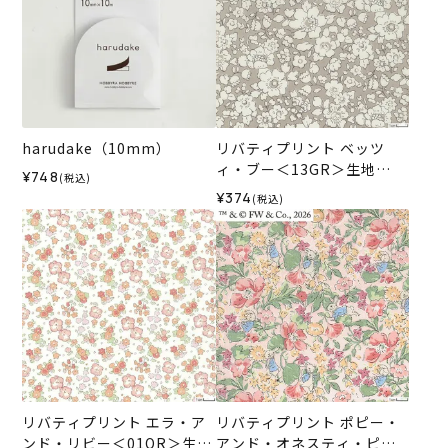
harudake（10mm）
リバティプリント ベッツ
ィ・ブー＜13GR＞生地
¥748
(税込)
（ホビーラホビーレオリジ
¥374
(税込)
ナル）2026SS
リバティプリント エラ・ア
リバティプリント ポピー・
ンド・リビー＜01OR＞生地
アンド・オネスティ・ピー