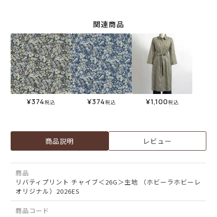
関連商品
¥
374
¥
374
¥
1,100
税込
税込
税込
商品説明
レビュー
商品
リバティプリント チャイブ＜26G＞生地 （ホビーラホビーレ
オリジナル）2026ES
商品コード