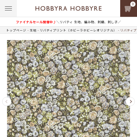
0
ファイナルセール開催中♪
＼リバティ 生地、編み物、刺繍、刺し子／
トップページ
生地
リバティプリント（ホビーラホビーレオリジナル）
リバティプ