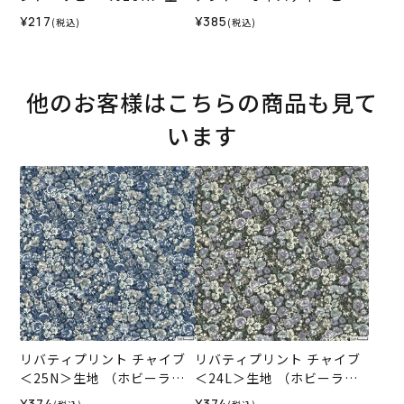
（ホビーラホビーレオリジ
ター＜01P＞生地 （ホビー
¥217
¥385
(税込)
(税込)
ナル）2024SS
ラホビーレオリジナル）202
6SS
他のお客様はこちらの商品も見て
います
リバティプリント チャイブ
リバティプリント チャイブ
＜25N＞生地 （ホビーラホ
＜24L＞生地 （ホビーラホ
ビーレオリジナル）2026ES
ビーレオリジナル）2026ES
¥374
¥374