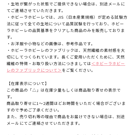
・生地が繋がった状態でご提供できない場合は、別途メールに
てご連絡させていただきます。
・ホビーラホビーレでは、JIS（日本産業規格）が定める試験方
法に従って全ての生地について品質試験を行っており、ホビー
ラホビーレの品質基準をクリアした商品のみを販売しておりま
す。
・お洋服や小物などの画像は、参考作品です。
・ホビーラホビーレのファブリックは、天然繊維の素材感を大
切にしてつくられています。長くご愛用いただくために、天然
繊維の特徴・お取り扱い方法につきましては
＜ホビーラホビー
レのファブリックについて＞
をご覧ください。
【在庫表示について】
この商品の「△」は在庫少量もしくは商品取り寄せの表示で
す。
商品取り寄せに1～2週間ほどお時間をいただく場合がございま
すので予めご了承ください。
また、売り切れ等の理由で商品をお届けできない場合は、別途
メールにてご連絡させていただきます。