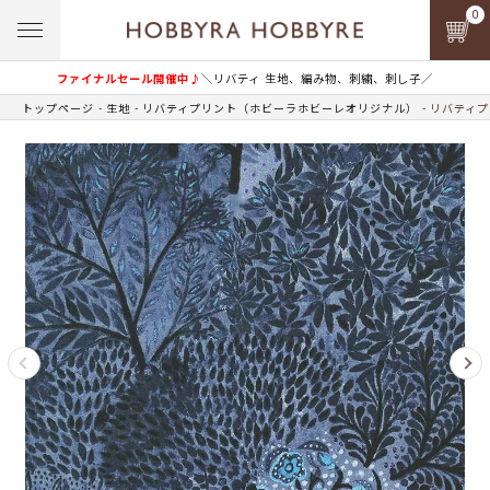
0
ファイナルセール開催中♪
＼リバティ 生地、編み物、刺繍、刺し子／
トップページ
生地
リバティプリント（ホビーラホビーレオリジナル）
リバティプ