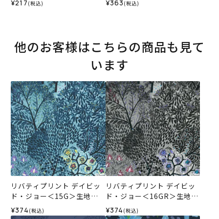
¥217
¥363
(税込)
(税込)
4AW
ナル）2024AW
他のお客様はこちらの商品も見て
います
リバティプリント デイビッ
リバティプリント デイビッ
ド・ジョー＜15G＞生地
ド・ジョー＜16GR＞生地
（ホビーラホビーレオリジ
（ホビーラホビーレオリジ
¥374
¥374
(税込)
(税込)
ナル）2025AW
ナル）2025AW