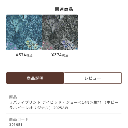
関連商品
¥
374
¥
374
税込
税込
商品説明
レビュー
商品
リバティプリント デイビッド・ジョー＜14N＞生地 （ホビー
ラホビーレオリジナル）2025AW
商品コード
321951