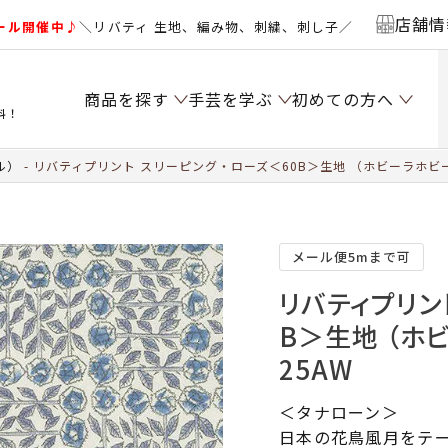
店舗情
ール開催中♪
＼リバティ 生地、編み物、刺繍、刺し子／
商品を探す
手芸を学ぶ
初めての方へ
料！
ル）
リバティプリント スリーピング・ローズ＜60B＞生地 （ホビーラホビー
メール便5mまで可
リバティプリン
B＞生地 （ホ
25AW
＜タナローン＞
日本の花鳥風月をテー