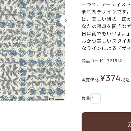
一つで、アーティス
まれたデザインです
は、美しい詩の一節
なたの寝息を聞きな
日は雨でもいいよ。
ルかつ美しいスタイ
なラインによるデザ
商品コード
321948
¥
374
販売価格
税込