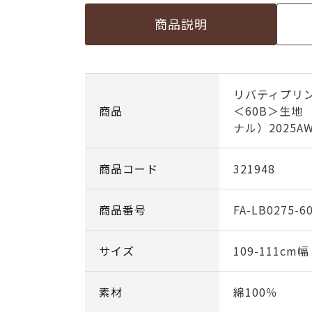
商品説明
リバティプリ
商品
＜60B＞生地
ナル）2025A
商品コード
321948
商品番号
FA-LB0275-6
サイズ
109-111cm
素材
綿100％