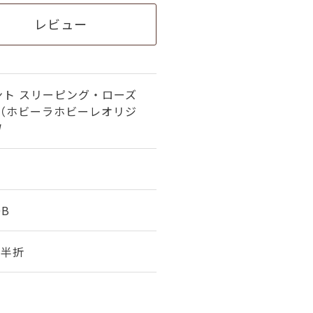
レビュー
ント スリーピング・ローズ
 （ホビーラホビーレオリジ
W
0B
幅 半折