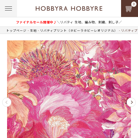
0
ファイナルセール開催中♪
＼リバティ 生地、編み物、刺繍、刺し子／
トップページ
生地
リバティプリント（ホビーラホビーレオリジナル）
リバティプ