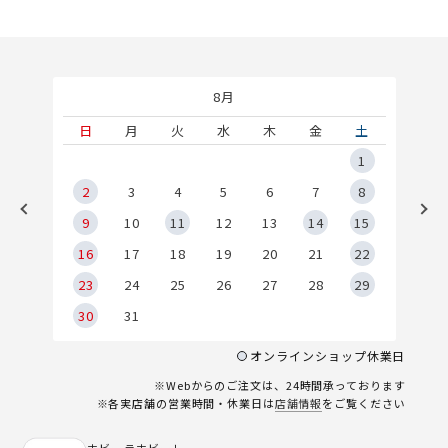
8月
土
日
月
火
水
木
金
土
5
1
2
2
3
4
5
6
7
8
9
9
10
11
12
13
14
15
6
16
17
18
19
20
21
22
23
24
25
26
27
28
29
30
31
オンラインショップ休業日
※Webからのご注文は、24時間承っております
※各実店舗の営業時間・休業日は
店舗情報
をご覧ください