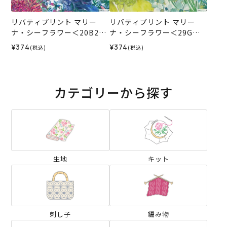
リバティプリント マリー
リバティプリント マリー
ナ・シーフラワー＜20B2＞
ナ・シーフラワー＜29G＞
生地 ★復刻色 （ホビーラホ
生地 （ホビーラホビーレオ
¥374
¥374
(税込)
(税込)
ビーレオリジナル）2025SS
リジナル）2026SS
カテゴリーから探す
生地
キット
刺し子
編み物