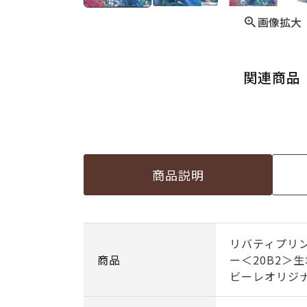
画像拡大
関連商品
商品説明
リバティプリ
商品
ー＜20B2＞
ビーレオリジナ