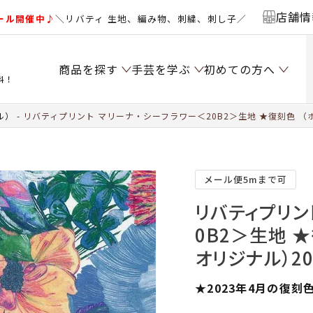
店舗情
ール開催中♪
＼リバティ 生地、編み物、刺繍、刺し子／
商品を探す
手芸を学ぶ
初めての方へ
料！
ル）
リバティプリント マリーナ・シーフラワー＜20B2＞生地 ★復刻色 （
メール便5mまで可
リバティプリン
0B2＞生地 
オリジナル）20
★2023年4月の復刻