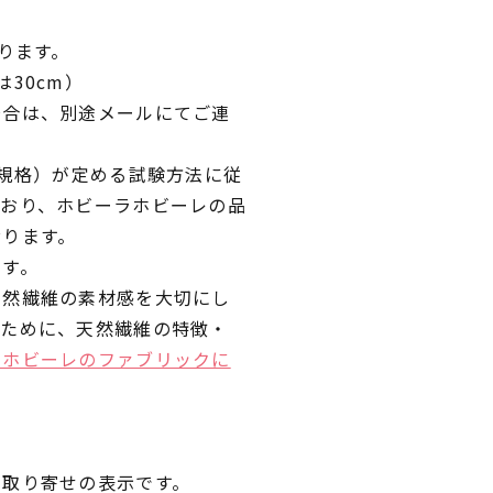
ります。
30cm）
場合は、別途メールにてご連
業規格）が定める試験方法に従
ており、ホビーラホビーレの品
おります。
です。
天然繊維の素材感を大切にし
くために、天然繊維の特徴・
ラホビーレのファブリックに
品取り寄せの表示です。