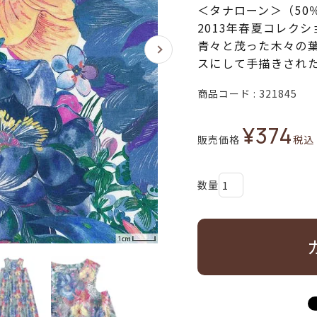
＜タナローン＞（50
2013年春夏コレク
青々と茂った木々の
スにして手描きされ
商品コード
321845
¥
374
販売価格
税込