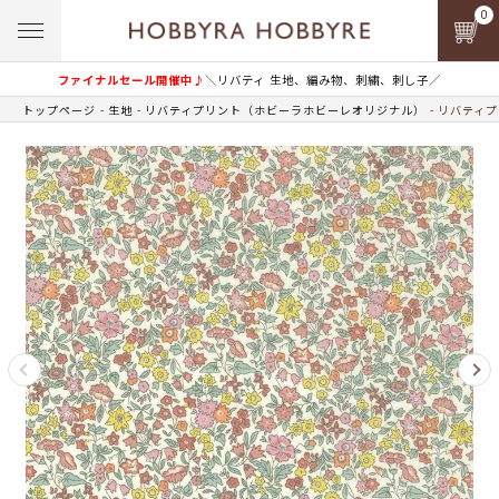
0
ファイナルセール開催中♪
＼リバティ 生地、編み物、刺繍、刺し子／
トップページ
生地
リバティプリント（ホビーラホビーレオリジナル）
リバティプ