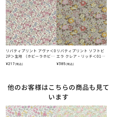
リバティプリント アヴァ＜0
リバティプリント ソフトビ
2P＞生地 （ホビーラホビー
エラ クレア・リッチ＜01O
レオリジナル）2024AW
R＞生地 （ホビーラホビー
¥217
¥385
(税込)
(税込)
レオリジナル）2024AW
他のお客様はこちらの商品も見て
います