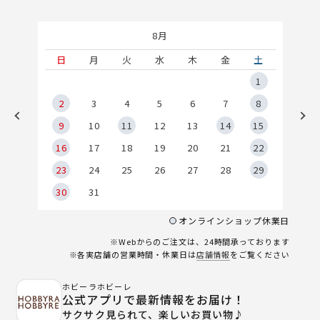
8月
土
日
月
火
水
木
金
土
5
1
2
2
3
4
5
6
7
8
9
9
10
11
12
13
14
15
6
16
17
18
19
20
21
22
23
24
25
26
27
28
29
30
31
オンラインショップ休業日
※Webからのご注文は、24時間承っております
※各実店舗の営業時間・休業日は
店舗情報
をご覧ください
ホビーラホビーレ
公式アプリで最新情報をお届け！
サクサク見られて、楽しいお買い物♪