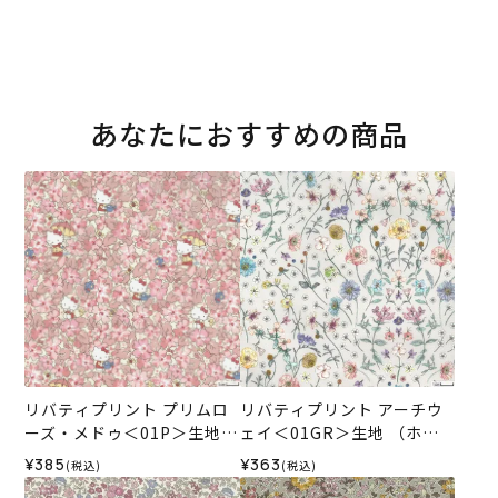
あなたにおすすめの商品
リバティプリント プリムロ
リバティプリント アーチウ
ーズ・メドゥ＜01P＞生地
ェイ＜01GR＞生地 （ホビ
（ホビーラホビーレオリジ
ーラホビーレオリジナル）2
¥385
¥363
(税込)
(税込)
ナル）2024AW
024AW