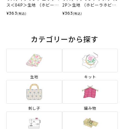
ス＜04P＞生地 （ホビーラ
2P＞生地 （ホビーラホビー
ホビーレオリジナル）2024
レオリジナル）2024SS
¥363
¥363
(税込)
(税込)
SS
カテゴリーから探す
生地
キット
刺し子
編み物