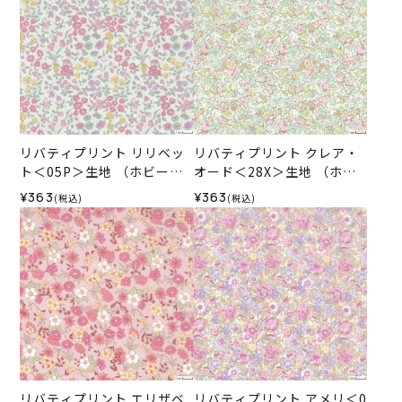
リバティプリント リリベッ
リバティプリント クレア・
ト＜05P＞生地 （ホビーラ
オード＜28X＞生地 （ホビ
ホビーレオリジナル）2024
ーラホビーレオリジナル）2
¥363
¥363
(税込)
(税込)
SS
024AW
リバティプリント エリザベ
リバティプリント アメリ＜0