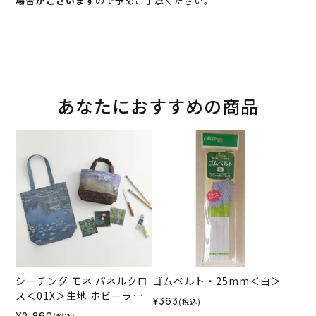
場合がございます
ので予めご了承ください。
あなたにおすすめの商品
シーチング モネ パネルクロ
ゴムベルト・25mm＜白＞
ス＜01X＞生地 ホビーラホ
¥363
(税込)
ビーレデザインコレクショ
¥2,860