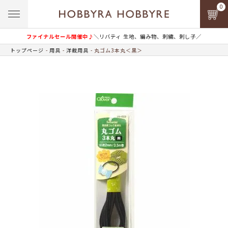
0
ファイナルセール開催中♪
＼リバティ 生地、編み物、刺繍、刺し子／
トップページ
用具
洋裁用具
丸ゴム3本丸＜黒＞