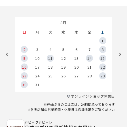
8月
土
日
月
火
水
木
金
土
5
1
2
2
3
4
5
6
7
8
9
9
10
11
12
13
14
15
6
16
17
18
19
20
21
22
23
24
25
26
27
28
29
30
31
オンラインショップ休業日
※Webからのご注文は、24時間承っております
※各実店舗の営業時間・休業日は
店舗情報
をご覧ください
ホビーラホビーレ