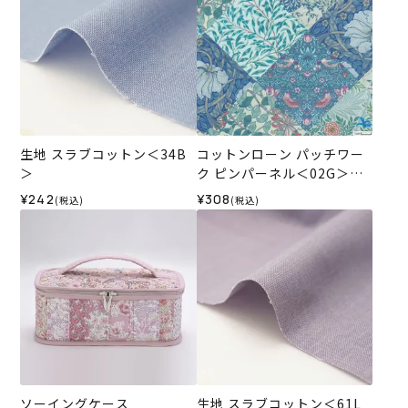
生地 スラブコットン＜34B
コットンローン パッチワー
＞
ク ピンパーネル＜02G＞生
地 ホビーラホビーレデザイ
¥242
¥308
(税込)
(税込)
ンコレクション
ソーイングケース
生地 スラブコットン＜61L