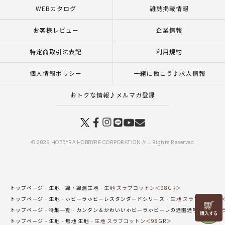
WEBカタログ
雑誌掲載情報
お客様レビュー
企業情報
特定商取引法表記
利用規約
個人情報ポリシー
一緒に働こう♪求人情報
おトクな情報♪メルマガ登録
© 2026 HOBBYRA HOBBYRE CORPORATION ALL Rights Reserved
トップページ
生地
綿・綿混生地
生地 スラブコットン＜98GR＞
トップページ
生地
ホビーラホビーレスタンダードシリーズ
生地 スラブコットン＜
リリヤン
トップページ
特集一覧
カンタン＆かわいいホビーラホビーレの通園通学
生地 ス
フェア
トップページ
生地
無地 生地
生地 スラブコットン＜98GR＞