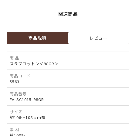
関連商品
商品説明
レビュー
商 品
スラブコットン＜98GR＞
商品コード
5563
商品番号
FA-SC1015-98GR
サイズ
約106～108ｃｍ幅
素 材
綿100%