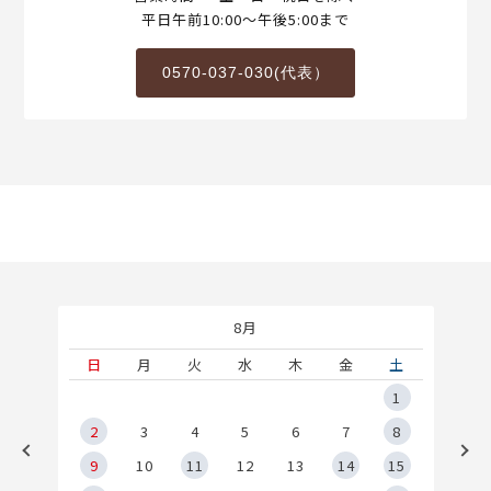
平日午前10:00～午後5:00まで
0570-037-030(代表）
8月
土
日
月
火
水
木
金
土
5
1
2
2
3
4
5
6
7
8
9
9
10
11
12
13
14
15