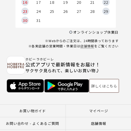
6
16
17
18
19
20
21
22
23
24
25
26
27
28
29
30
31
オンラインショップ休業日
※Webからのご注文は、24時間承っております
※各実店舗の営業時間・休業日は
店舗情報
をご覧ください
ホビーラホビーレ
公式アプリで最新情報をお届け！
サクサク見られて、楽しいお買い物♪
詳しくはこちら
お買い物ガイド
マイページ
お問い合わせ - よくあるご質問
店舗情報