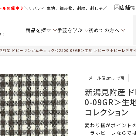
店舗情
ール開催中♪
＼リバティ 生地、編み物、刺繍、刺し子／
商品を探す
手芸を学ぶ
初めての方へ
料！
見附産 ドビーギンガムチェック＜2500-09GR＞生地 ホビーラホビーレデ
メール便2mまで可
新潟見附産 ド
0-09GR＞
コレクション
変わり織がポイントの
ーラホビーレならで