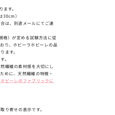
ります。
30cm）
場合は、別途メールにてご連
業規格）が定める試験方法に従
ており、ホビーラホビーレの品
おります。
です。
天然繊維の素材感を大切にし
くために、天然繊維の特徴・
ラホビーレのファブリックに
品取り寄せの表示です。