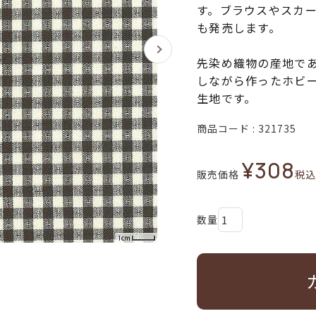
す。ブラウスやスカー
も発売します。
先染め織物の産地で
しながら作ったホビ
生地です。
商品コード
321735
¥
308
販売価格
税込