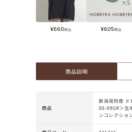
¥
660
¥
605
税込
税込
商品説明
新潟見附産 ド
商品
00-09GR
ンコレクショ