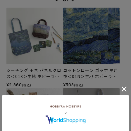
シーチング モネ パネルクロ
コットンローン ゴッホ 星月
ス＜01X＞生地 ホビーラホ
夜＜01N＞生地 ホビーラホ
ビーレデザインコレクショ
ビーレデザインコレクショ
¥2,860
¥308
(税込)
(税込)
ン
ン