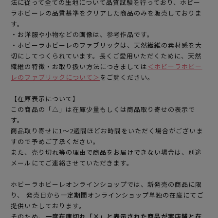
法に従って全ての生地について品質試験を行っており、ホビー
ラホビーレの品質基準をクリアした商品のみを販売しておりま
す。
・お洋服や小物などの画像は、参考作品です。
・ホビーラホビーレのファブリックは、天然繊維の素材感を大
切にしてつくられています。長くご愛用いただくために、天然
繊維の特徴・お取り扱い方法につきましては
＜ホビーラホビー
レのファブリックについて＞
をご覧ください。
【在庫表示について】
この商品の「△」は在庫少量もしくは商品取り寄せの表示で
す。
商品取り寄せに1～2週間ほどお時間をいただく場合がございま
すので予めご了承ください。
また、売り切れ等の理由で商品をお届けできない場合は、別途
メールにてご連絡させていただきます。
ホビーラホビーレオンラインショップでは、新発売の商品に限
り、 発売日から一定期間オンラインショップ単独の在庫にてご
提供いたしております。
そのため、
一度在庫切れ「×」と表示された商品が実店舗と在