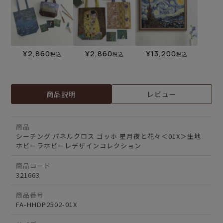
¥
2,860
¥
2,860
¥
13,200
税込
税込
税込
商品説明
レビュー
商品
シーチング パネルクロス ゴッホ 星月夜と花々＜01X＞生地
ホビーラホビーレデザインコレクション
商品コード
321663
商品番号
FA-HHDP2502-01X