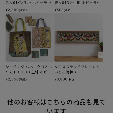
ス＜01X＞生地 ホビーラホ
夜＜01N＞生地 ホビーラホ
ビーレデザインコレクショ
ビーレデザインコレクショ
¥2,860
¥308
(税込)
(税込)
ン
ン
シーチング パネルクロス ク
クロスステッチフレーム＜
リムト＜01X＞生地 ホビー
いちご泥棒＞
ラホビーレデザインコレク
¥2,860
¥8,800
(税込)
(税込)
ション
他のお客様はこちらの商品も見て
います