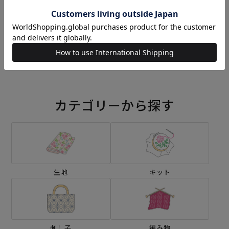
シーチング パネルクロス ク
シーチング パネルクロス ピ
リムト＜01X＞生地 ホビー
ンパーネル＜01X＞生地 ホ
ラホビーレデザインコレク
ビーラホビーレデザインコ
¥2,860
¥3,080
(税込)
(税込)
ション
レクション
カテゴリーから探す
生地
キット
刺し子
編み物