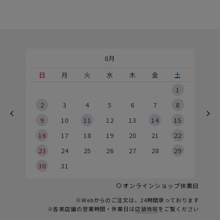
8月
土
日
月
火
水
木
金
土
5
1
2
2
3
4
5
6
7
8
9
9
10
11
12
13
14
15
6
16
17
18
19
20
21
22
23
24
25
26
27
28
29
30
31
オンラインショップ休業日
※Webからのご注文は、24時間承っております
※各実店舗の営業時間・休業日は
店舗情報
をご覧ください